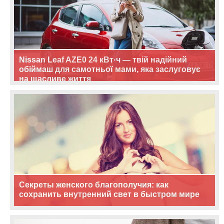
Nissan Leaf AZE0 24 кВт·ч — твій надійний
обіймаш для самотньої мами, яка заслуговує
на щасливе життя
Секреты женского благополучия: как
сохранить внутренний свет в быстром мире