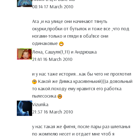
08:14 17 March 2010
Ага ,и на улице они начинают тянуть
окурки,пробки от бутылок и тоже все ,что под
ногами-только и гляди в оба!все они
одинаковые
Лена, Сашуля(1,11) и Андрюшка
21:41 16 March 2010
и у нас таже история...как бы чего не проглотил
Какой же Димка красивенький)))а довольный
то какой.походу ему нравится его работка
пылесосика
Vizumka
21:37 16 March 2010
у нас такая же фигня, после пары раз шлепанья
по жомпелю несет и отдает мне чтоб я