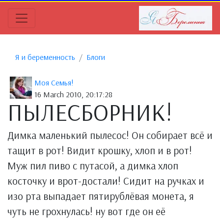
Я и беременность
Блоги
Моя Семья!
16 March 2010, 20:17:28
ПЫЛЕСБОРНИК!
Димка маленький пылесос! Он собирает всё и
тащит в рот! Видит крошку, хлоп и в рот!
Муж пил пиво с путасой, а димка хлоп
косточку и врот-достали! Сидит на ручках и
изо рта выпадает пятирублёвая монета, я
чуть не грохнулась! ну вот где он её