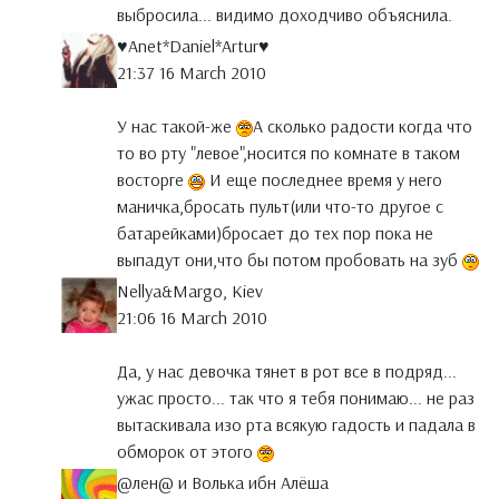
выбросила... видимо доходчиво объяснила.
♥Anet*Daniel*Artur♥
21:37 16 March 2010
У нас такой-же
А сколько радости когда что
то во рту "левое",носится по комнате в таком
восторге
И еще последнее время у него
маничка,бросать пульт(или что-то другое с
батарейками)бросает до тех пор пока не
выпадут они,что бы потом пробовать на зуб
Nellya&Margo, Kiev
21:06 16 March 2010
Да, у нас девочка тянет в рот все в подряд...
ужас просто... так что я тебя понимаю... не раз
вытаскивала изо рта всякую гадость и падала в
обморок от этого
@лен@ и Волька ибн Алёша