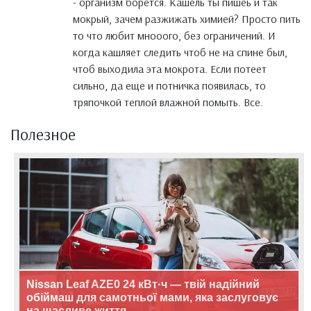
- организм борется. Кашель ты пишеь и так
мокрый, зачем разжижать химией? Просто пить
то что любит мнооого, без ограничений. И
когда кашляет следить чтоб не на спине был,
чтоб выходила эта мокрота. Если потеет
сильно, да еще и потничка появилась, то
тряпочкой теплой влажной помыть. Все.
Полезное
Nissan Leaf AZE0 24 кВт·ч — твій надійний
обіймаш для самотньої мами, яка заслуговує
на щасливе життя