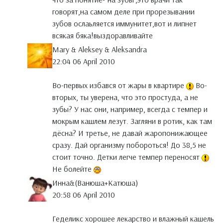
говорят,на самом деле при прорезывании
зубов ослаьляется иммунитет,вот и липнет
всякая бяка!выздоравливайте
Mary & Aleksey & Aleksandra
22:04 06 April 2010
Во-первых избався от жары в квартире
Во-
вторых, ты уверена, что это простуда, а не
зубы? У нас они, например, всегда с темпер и
мокрым кашлем лезут. Загляни в ротик, как там
дёсна? И третье, не давай жаропонижающее
сразу. Дай организму побороться! До 38,5 не
стоит точно. Детки легче темпер переносят
Не болейте
Инна&(Ванюша+Катюша)
20:58 06 April 2010
Геделикс хорошее лекарство и влажный кашель