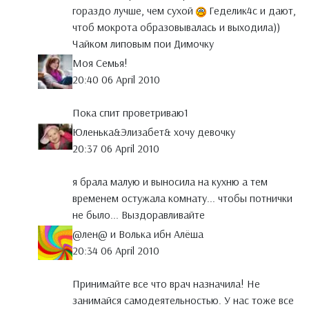
гораздо лучше, чем сухой
Геделик4с и дают,
чтоб мокрота образовывалась и выходила))
Чайком липовым пои Димочку
Моя Семья!
20:40 06 April 2010
Пока спит проветриваю1
Юленька&Элизабет& хочу девочку
20:37 06 April 2010
я брала малую и выносила на кухню а тем
временем остужала комнату... чтобы потнички
не было... Выздоравливайте
@лен@ и Волька ибн Алёша
20:34 06 April 2010
Принимайте все что врач назначила! Не
занимайся самодеятельностью. У нас тоже все