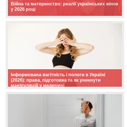
Війна та материнство: реалії українських жінок
у 2026 році
Інформована вагітність і пологи в Україні
(2026): права, підготовка та як уникнути
маніпуляцій у медицині