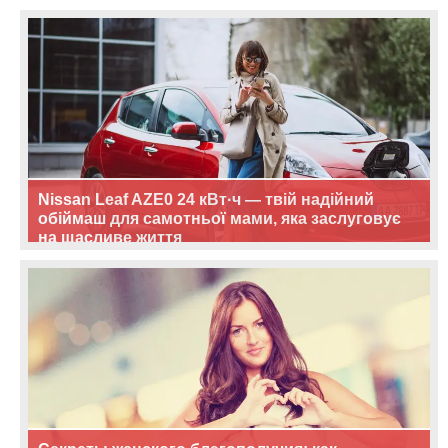
Nissan Leaf AZE0 24 кВт·ч — твій надійний
обіймаш для самотньої мами, яка заслуговує
на щасливе життя