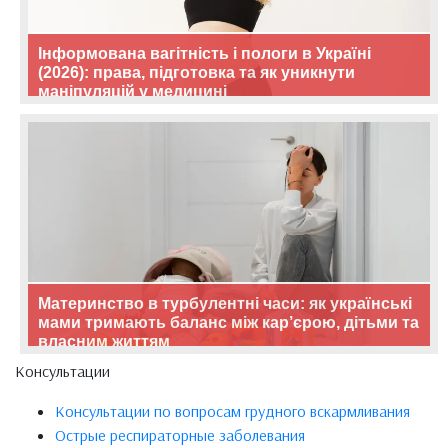
Інформована вагітність і пологи в Україні
(2026): права, підготовка та як уникнути
маніпуляцій у медицині
Материнство в турбулентні часи: як українські
мами тримають баланс між кар’єрою, дітьми та
власним життям
Консультации
Консультации по вопросам грудного вскармливания
Острые респираторные заболевания