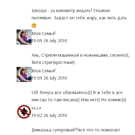
Шкода - за километр видать! Глазюки
пытливые. Задаст он тебе жару, как пить дать
Моя Семья!
19:09 26 July 2010
Ань, Стригли машинкой и ножницами, сложно((,
Витя стриг(крёстный)
Моя Семья!
19:09 26 July 2010
ОЙ Ленусь всё обломалось((( Я ж тебе в асе
или где то там писала(( Или нет(( Не помню)))
#LL#
19:02 26 July 2010
Димаська суперовый!!!всё что-то помогает