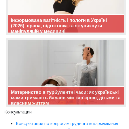
Інформована вагітність і пологи в Україні
(2026): права, підготовка та як уникнути
маніпуляцій у медицині
Материнство в турбулентні часи: як українські
мами тримають баланс між кар’єрою, дітьми та
власним життям
Консультации
Консультации по вопросам грудного вскармливания