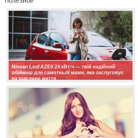
Полезное
Nissan Leaf AZE0 24 кВт·ч — твій надійний
обіймаш для самотньої мами, яка заслуговує
на щасливе життя