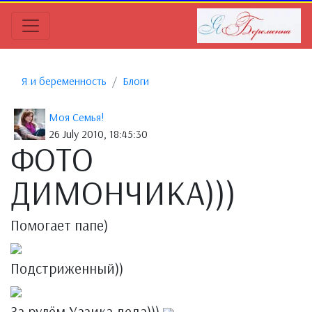
Я и беременность
Блоги
Моя Семья!
26 July 2010, 18:45:30
ФОТО
ДИМОНЧИКА)))
Помогает папе)
Подстриженный))
За рулём Уазика деда)))