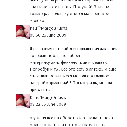
знал и не хотел знать. Подумай! В жизни
только раз человеку дается материнское
молоко!
Ksu♡Margo&Ilusha
08:30 23 June 2009
Я все время пью чай для повышения лактации в
который добавляю чабрец,
материнку,анис,фенхель,тмин и мелиссу.
Попробуй и ты. Все это есть в аптеке. И еще
сцеживай оставшиеся молочко.А главное
настрой кормления!!! Посмотришь, молоко
прибавится!
Ksu♡Margo&Ilusha
08:22 23 June 2009
А у меня все на оборот. Сисю кушает, пока
молочко льется, а потом языком сосок