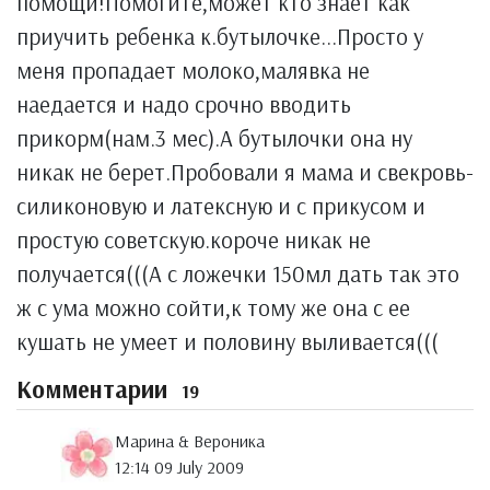
помощи!Помогите,может кто знает как
приучить ребенка к.бутылочке...Просто у
меня пропадает молоко,малявка не
наедается и надо срочно вводить
прикорм(нам.3 мес).А бутылочки она ну
никак не берет.Пробовали я мама и свекровь-
силиконовую и латексную и с прикусом и
простую советскую.короче никак не
получается(((А с ложечки 150мл дать так это
ж с ума можно сойти,к тому же она с ее
кушать не умеет и половину выливается(((
Комментарии
19
Марина & Вероника
12:14 09 July 2009