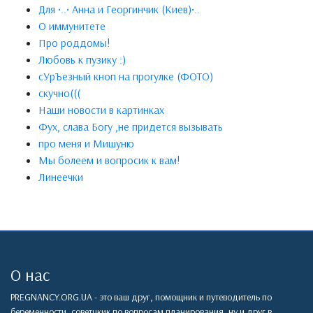
Для •..• Анна и Георгинчик (Киев)•..
О иммунитете
Про роддомы!
Любовь к пузику :)
сУрЪезный кноп на прогулке (ФОТО)
скучно(((
Наши новости в картинках
Фух, слава Богу ,не придется вызывать
про меня и Мишуню
Мы болеем и вопросик к вам!
Линеечки
О нас
PREGNANCY.ORG.UA - это ваш друг, помощник и путеводитель по
беременности, советчкик по вопросам планирования, ну и друг в