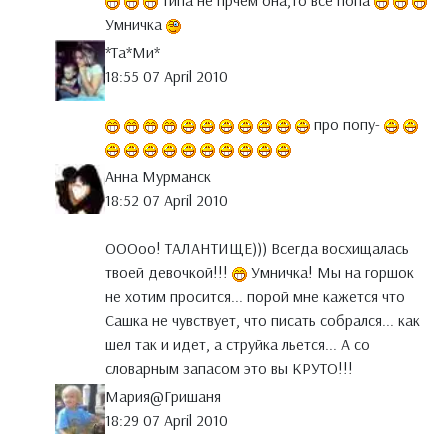
Типа не прчем она,то все попа
Умничка
*Тa*Ми*
18:55 07 April 2010
про попу-
Анна Мурманск
18:52 07 April 2010
ОООоо! ТАЛАНТИЩЕ))) Всегда восхищалась
твоей девочкой!!!
Умничка! Мы на горшок
не хотим просится... порой мне кажется что
Сашка не чувствует, что писать собрался... как
шел так и идет, а струйка льется... А со
словарным запасом это вы КРУТО!!!
Мария@Гришаня
18:29 07 April 2010