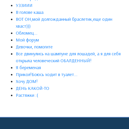
УЗЗИИИ
В голове каша
ВОТ ОН,мой долгожданный браслетик,еще один
хваст)))
Обломец...
Мой форум
Девочки, помогите
Все двинулись на шампуне для лошадей, а я для себя
открыла человеческий ОБАЛДЕННЫЙ!
Я беременая
Прикол!Боюсь ходит в туалет...
Хочу ДОМ!
ДЕНЬ КАКОЙ-ТО
Растяжки :(