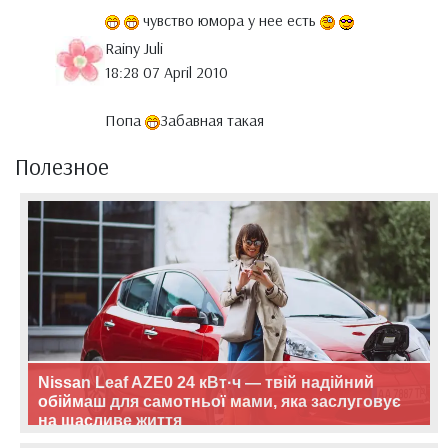
чувство юмора у нее есть
Rainy Juli
18:28 07 April 2010
Попа
Забавная такая
Полезное
Nissan Leaf AZE0 24 кВт·ч — твій надійний
обіймаш для самотньої мами, яка заслуговує
на щасливе життя