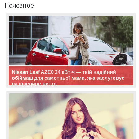
Полезное
Nissan Leaf AZE0 24 кВт·ч — твій надійний
обіймаш для самотньої мами, яка заслуговує
на щасливе життя