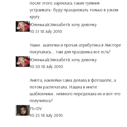
после этого зареклась такие гуляния
устраивать- буду праздновать только в узком
кругу.
Юленька&Элизабет& хочу девочку
10:31 18 July 2010
Ушки.. шапочки и прочая атрибутика в Амсторе
покупалась... там для праздника все есть!
Юленька&Элизабет& хочу девочку
10:30 18 July 2010
Анюта, наклейки сама делала в фотошопе, а
потом распечатала. Нашла в инете
шаблончики.. немного переделала их и вот что
получилось!
TS=DV
10:25 18 July 2010