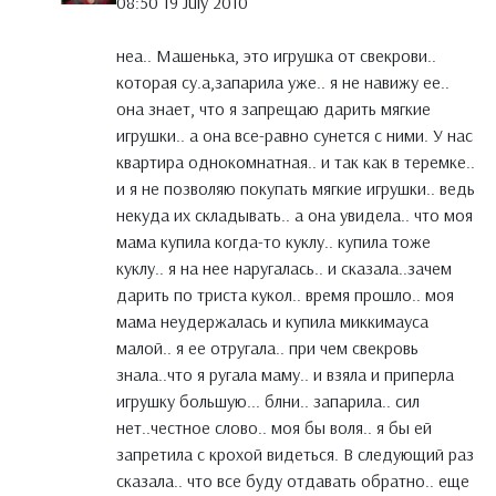
08:50 19 July 2010
неа.. Машенька, это игрушка от свекрови..
которая су.а,запарила уже.. я не навижу ее..
она знает, что я запрещаю дарить мягкие
игрушки.. а она все-равно сунется с ними. У нас
квартира однокомнатная.. и так как в теремке..
и я не позволяю покупать мягкие игрушки.. ведь
некуда их складывать.. а она увидела.. что моя
мама купила когда-то куклу.. купила тоже
куклу.. я на нее наругалась.. и сказала..зачем
дарить по триста кукол.. время прошло.. моя
мама неудержалась и купила миккимауса
малой.. я ее отругала.. при чем свекровь
знала..что я ругала маму.. и взяла и приперла
игрушку большую... блни.. запарила.. сил
нет..честное слово.. моя бы воля.. я бы ей
запретила с крохой видеться. В следующий раз
сказала.. что все буду отдавать обратно.. еще