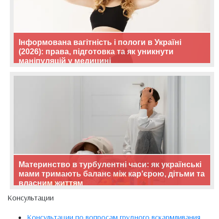
Інформована вагітність і пологи в Україні
(2026): права, підготовка та як уникнути
маніпуляцій у медицині
Материнство в турбулентні часи: як українські
мами тримають баланс між кар’єрою, дітьми та
власним життям
Консультации
Консультации по вопросам грудного вскармливания