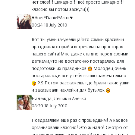
нет слов!!! шикарно!!! всё просто шикарно!!!
классно вы потом заснули)))
♥Anet*Daniel*Artur♥
08:24 18 July 2010
Вот ты умница-умелица!Это самый красивый
праздник который я встречала на просторах
нашего сайта!Мне даже стыдно перед своими
детками,что не достаточно постаралась для
подготовки их праздников
Молодец,очень
постаралась,и всё у тебя вышло замечательно
P.S.Потом расскажешь где брали такие ушки
и заказывали наклейки для бутылок
Надежда, Лёшик и Анечка
08:20 18 July 2010
Поздравляем еще раз с прошедшим! А как все
организовали классно! Это ж надо! Смотрю от
шариков малявка в восторге)) и ванну, и спать с