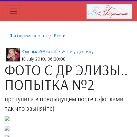
Я и беременность
Блоги
Юленька&Элизабет& хочу девочку
18 July 2010, 06:20:08
ФОТО С ДР ЭЛИЗЫ..
ПОПЫТКА №2
протупила в предыдущем посте с фотками..
так что звыняйте)