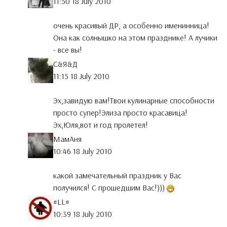
11:50 18 July 2010
очень красивый ДР, а особенно именинница!
Она как солнышко на этом празднике! А лучики
- все вы!
С&Я&Д
11:15 18 July 2010
Эх,завидую вам!Твои кулинарные способности
просто супер!Элиза просто красавица!
Эх,Юля,вот и год пролетел!
МамАня
10:46 18 July 2010
какой замечательный праздник у Вас
получился! С прошедшим Вас!)))
#LL#
10:39 18 July 2010