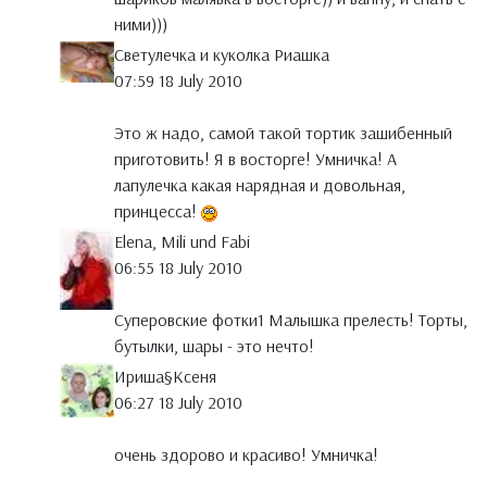
ними)))
Светулечка и куколка Риашка
07:59 18 July 2010
Это ж надо, самой такой тортик зашибенный
приготовить! Я в восторге! Умничка! А
лапулечка какая нарядная и довольная,
принцесса!
Elena, Mili und Fabi
06:55 18 July 2010
Суперовские фотки1 Малышка прелесть! Торты,
бутылки, шары - это нечто!
Ириша§Ксеня
06:27 18 July 2010
очень здорово и красиво! Умничка!