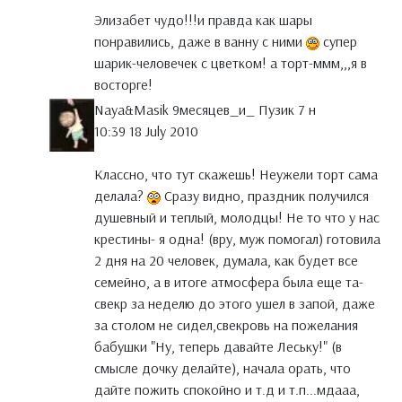
Элизабет чудо!!!и правда как шары
понравились, даже в ванну с ними
супер
шарик-человечек с цветком! а торт-ммм,,,я в
восторге!
Naya&Masik 9месяцев_и_ Пузик 7 н
10:39 18 July 2010
Классно, что тут скажешь! Неужели торт сама
делала?
Сразу видно, праздник получился
душевный и теплый, молодцы! Не то что у нас
крестины- я одна! (вру, муж помогал) готовила
2 дня на 20 человек, думала, как будет все
семейно, а в итоге атмосфера была еще та-
свекр за неделю до этого ушел в запой, даже
за столом не сидел,свекровь на пожелания
бабушки "Ну, теперь давайте Леську!" (в
смысле дочку делайте), начала орать, что
дайте пожить спокойно и т.д и т.п...мдааа,