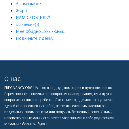
А вам слабо?
Жара...
НАМ СЕГОДНЯ 7!
глазенки=)))
Мне обидно...хнык-хнык...
Подкиньте Идейку!
О нас
PREGNANCY.ORG.UA - это ваш друг, помощник и путеводитель по
беременности, советчкик по вопросам планирования, ну и друг в
вопросах воспитания ребенка. Это то место, где можно отдохнуть
душой от повседневных забот, встретить единомышленников,
поделиться своим опытом или получить бесценный совет. С нами
новоиспеченные мамы становятся уверенными в себе родителями,
Мамами с большой буквы.