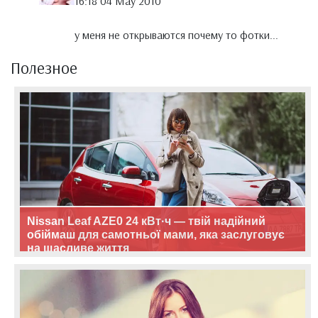
16:18 04 May 2010
у меня не открываются почему то фотки...
Полезное
Nissan Leaf AZE0 24 кВт·ч — твій надійний
обіймаш для самотньої мами, яка заслуговує
на щасливе життя