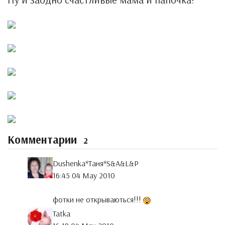
Комментарии
2
Dushenka*Таня*S&A&L&P
16:45 04 May 2010
фотки не открываються!!!
Tatka