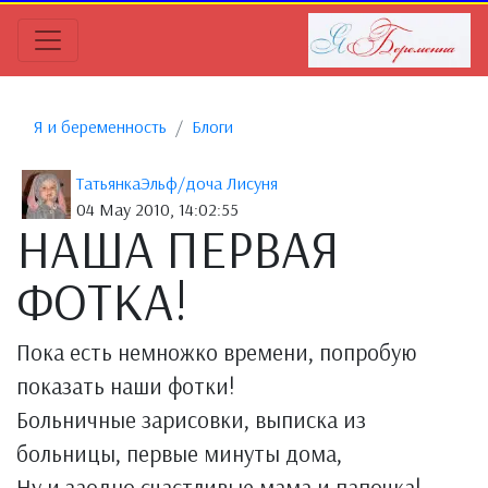
Я и беременность
Блоги
ТатьянкаЭльф/доча Лисуня
04 May 2010, 14:02:55
НАША ПЕРВАЯ
ФОТКА!
Пока есть немножко времени, попробую
показать наши фотки!
Больничные зарисовки, выписка из
больницы, первые минуты дома,
Ну и заодно счастливые мама и папочка!