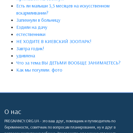
Есть ли малыши 3,5 месяцев на искусственном
вскармливании?
Запихнули в больницу
Ездили на дачу
естественники
НЕ ХОДИТЕ В КИЕВСКИЙ ЗООПАРК!
Завтра годик!
удивлена
Что за тема:ВЫ ДЕТЬМИ ВООБЩЕ ЗАНИМАЕТЕСЬ?
Как мы погуляли. фото
О нас
PREGNANCY.ORG.UA - это ваш друг, помощник и путеводитель по
беременности, советчкик по вопросам планирования, ну и друг в