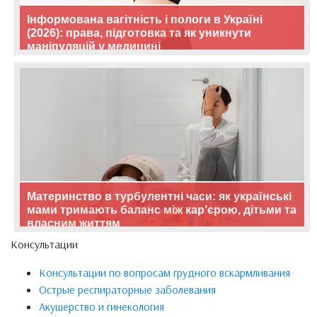
Інформована вагітність і пологи в Україні
(2026): права, підготовка та як уникнути
маніпуляцій у медицині
Материнство в турбулентні часи: як українські
мами тримають баланс між кар’єрою, дітьми та
власним життям
Консультации
Консультации по вопросам грудного вскармливания
Острые респираторные заболевания
Акушерство и гинекология