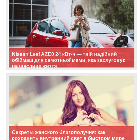
Nissan Leaf AZE0 24 кВт·ч — твій надійний
обіймаш для самотньої мами, яка заслуговує
на щасливе життя
Секреты женского благополучия: как
сохранить внутренний свет в быстром мире