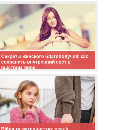
життя
Секреты женского благополучия: как
сохранить внутренний свет в
быстром мире
Війна та материнство: реалії