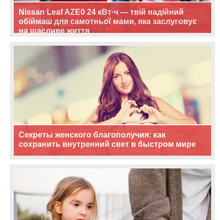
Nissan Leaf AZE0 24 кВт·ч — твій надійний
обіймаш для самотньої мами, яка заслуговує
на щасливе життя
Секреты женского благополучия: как
сохранить внутренний свет в быстром мире