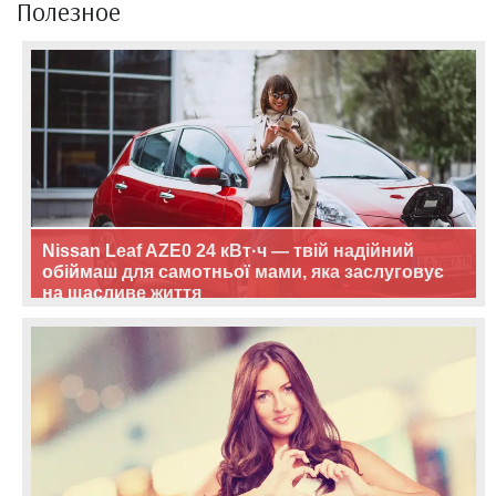
Полезное
Nissan Leaf AZE0 24 кВт·ч — твій надійний
обіймаш для самотньої мами, яка заслуговує
на щасливе життя