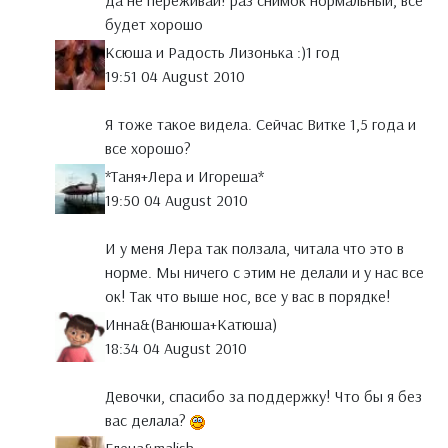
да не переживай! раз снимок нормальный, все
будет хорошо
Ксюша и Радость Лизонька :)1 год
19:51 04 August 2010
Я тоже такое видела. Сейчас Витке 1,5 года и
все хорошо?
*Таня+Лера и Игореша*
19:50 04 August 2010
И у меня Лера так ползала, читала что это в
норме. Мы ничего с этим не делали и у нас все
ок! Так что выше нос, все у вас в порядке!
Инна&(Ванюша+Катюша)
18:34 04 August 2010
Девочки, спасибо за поддержку! Что бы я без
вас делала?