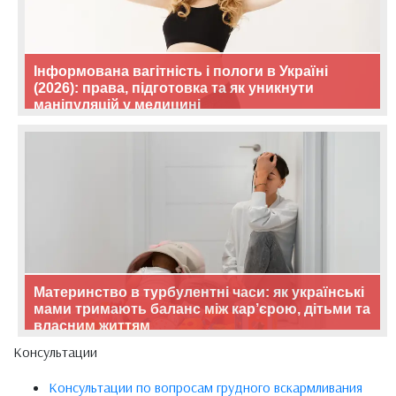
Інформована вагітність і пологи в Україні
(2026): права, підготовка та як уникнути
маніпуляцій у медицині
Материнство в турбулентні часи: як українські
мами тримають баланс між кар’єрою, дітьми та
власним життям
Консультации
Консультации по вопросам грудного вскармливания