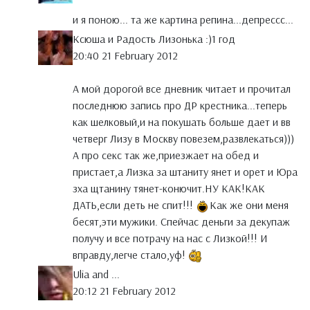
и я поною... та же картина репина...депрессс...
Ксюша и Радость Лизонька :)1 год
20:40 21 February 2012
А мой дорогой все дневник читает и прочитал
последнюю запись про ДР крестника...теперь
как шелковый,и на покушать больше дает и вв
четверг Лизу в Москву повезем,развлекаться)))
А про секс так же,приезжает на обед и
пристает,а Лизка за штаниту янет и орет и Юра
зха щтанину тянет-конючит.НУ КАК!КАК
ДАТЬ,если деть не спит!!!
Как же они меня
бесят,эти мужики. Спейчас деньги за декупаж
получу и все потрачу на нас с Лизкой!!! И
вправду,легче стало,уф!
Ulia and ...
20:12 21 February 2012