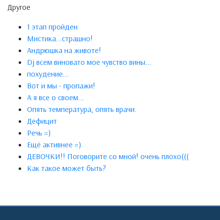
Другое
1 этап пройден
Мистика...страшно!
Андрюшка на животе!
Dj всем виновато мое чувство вины...
похудение...
Вот и мы - пропажи!
А я все о своем...
Опять температура, опять врачи.
Дефицит
Речь =)
Ещё активнее =)
ДЕВОЧКИ!! Поговорите со мной! очень плохо(((
Как такое может быть?