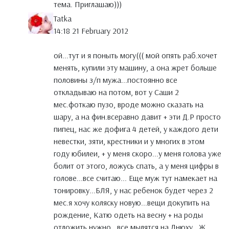
тема. Приглашаю)))
Tatka
14:18 21 February 2012
ой...тут и я поныть могу((( мой опять раб.хочет
менять, купили эту машину, а она жрет больше
половины з/п мужа...постоянно все
откладываю на потом, вот у Саши 2
мес.фоткаю пузо, вроде можно сказать на
шару, а на фин.всеравно давит + эти Д.Р просто
пипец, нас же дофига 4 детей, у каждого дети
невестки, зяти, крестники и у многих в этом
году юбилеи, + у меня скоро...у меня голова уже
болит от этого, ложусь спать, а у меня цифры в
голове...все считаю... Еще муж тут намекает на
тонировку...БЛЯ, у нас ребенок будет через 2
мес.я хочу коляску новую...вещи докупить на
рождение, Катю одеть на весну + на роды
отложить нужно...все мылятся на Днюху...Ж