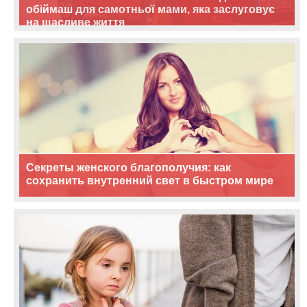
обіймаш для самотньої мами, яка заслуговує
на щасливе життя
Секреты женского благополучия: как
сохранить внутренний свет в быстром мире