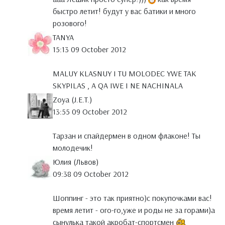
быстро летит! будут у вас батики и много
розового!
TANYA
15:13 09 October 2012
MALUY KLASNUY I TU MOLODEC YWE TAK
SKYPILAS , A QA IWE I NE NACHINALA
Zoya (J.E.T.)
13:55 09 October 2012
Тарзан и спайдермен в одном флаконе! Ты
молодечик!
Юлия (Львов)
09:38 09 October 2012
Шоппинг - это так приятно)с покупочками вас!
время летит - ого-го,уже и роды не за горами)а
сынулька такой акробат-спортсмен