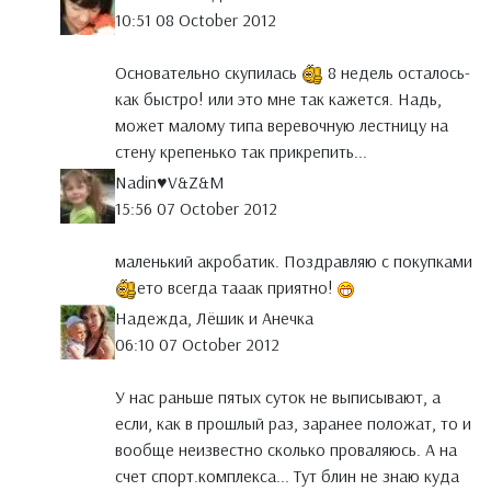
10:51 08 October 2012
Основательно скупилась
8 недель осталось-
как быстро! или это мне так кажется. Надь,
может малому типа веревочную лестницу на
стену крепенько так прикрепить...
Nadin♥V&Z&M
15:56 07 October 2012
маленький акробатик. Поздравляю с покупками
ето всегда тааак приятно!
Надежда, Лёшик и Анечка
06:10 07 October 2012
У нас раньше пятых суток не выписывают, а
если, как в прошлый раз, заранее положат, то и
вообще неизвестно сколько проваляюсь. А на
счет спорт.комплекса... Тут блин не знаю куда