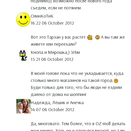
подняли((( Возможно после нового года
съедем, если не потянем.
ОлинКоТиК
16:22 06 October 2012
Вот это Тарзан у вас растет
А вы там же
живете или переехали?
Кнопа и Мирошка;) 3г6м
15:21 06 October 2012
В моей голове пока что не укладывается, куда
столько много магазинов на такой город
Буди только для того, что бы люди не ездили
далеко от дома на шоппинг
Надежда, Лёшик и Анечка
14:07 06 October 2012
Да, многовато. Тем более, что в OZ-moll делать
еще нечего. Хоть он и открылся весной, но там