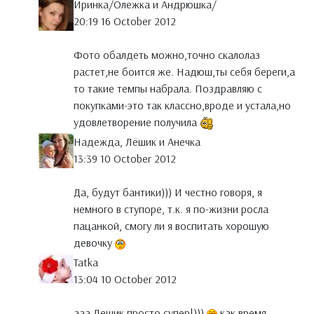
Иринка/Олежка и Андрюшка/
20:19 16 October 2012
Фото обалдеть можно,точно скалолаз
растет,не боится же. Надюш,ты себя береги,а
то такие темпы набрала. Поздравляю с
покупками-это так классно,вроде и устала,но
удовлетворение получила
Надежда, Лёшик и Анечка
13:39 10 October 2012
Да, будут бантики))) И честно говоря, я
немного в ступоре, т.к. я по-жизни росла
пацанкой, смогу ли я воспитать хорошую
девочку
Tatka
13:04 10 October 2012
ааа Лешик просто супер!)))
как время