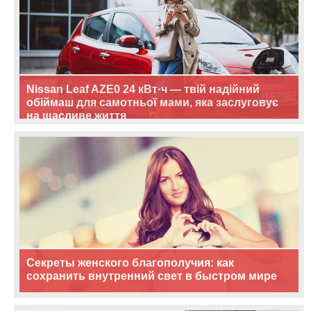
Nissan Leaf AZE0 24 кВт·ч — твій надійний
обіймаш для самотньої мами, яка заслуговує
на щасливе життя
Секреты женского благополучия: как
сохранить внутренний свет в быстром мире