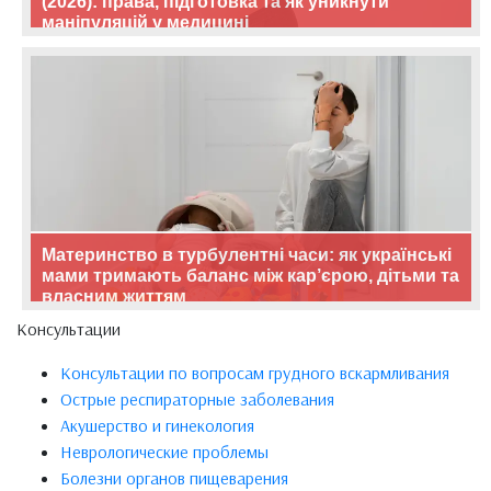
(2026): права, підготовка та як уникнути
маніпуляцій у медицині
Материнство в турбулентні часи: як українські
мами тримають баланс між кар’єрою, дітьми та
власним життям
Консультации
Консультации по вопросам грудного вскармливания
Острые респираторные заболевания
Акушерство и гинекология
Неврологические проблемы
Болезни органов пищеварения