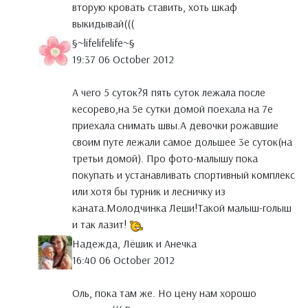
вторую кровать ставить, хоть шкаф
выкидывай(((
§~lifelifelife~§
19:37 06 October 2012
А чего 5 суток?Я пять суток лежала после
кесорево,на 5е сутки домой поехала на 7е
приехала снимать швы.А девочки рожавшие
своим путе лежали самое дольшее 3е суток(на
третьи домой). Про фото-малышу пока
покупать и устанавливать спортивный комплекс
или хотя бы турник и лесничку из
каната.Молодчинка Леши!Такой малыш-голыш
и так лазит!
Надежда, Лёшик и Анечка
16:40 06 October 2012
Оль, пока там же. Но цену нам хорошо