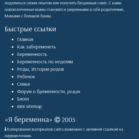
поделиться своим опытом или получить бесценный совет. С нами
новоиспеченные мамы становятся уверенными в себе родителями,
Мамами с большой буквы.
Быстрые ссылки
Главная
Как забеременеть
Беременность
Беременность по неделям
Роды
,
Истории родов
Ребенок
Семья
Форум о бременности, родах
Блоги
mini sitemap
«
Я беременна
»
2005
Копирование материалов сайта возможно с активной ссылкой на
первоисточник.