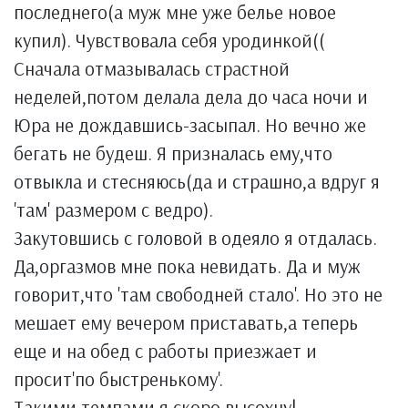
последнего(а муж мне уже белье новое
купил). Чувствовала себя уродинкой((
Сначала отмазывалась страстной
неделей,потом делала дела до часа ночи и
Юра не дождавшись-засыпал. Но вечно же
бегать не будеш. Я призналась ему,что
отвыкла и стесняюсь(да и страшно,а вдруг я
'там' размером с ведро).
Закутовшись с головой в одеяло я отдалась.
Да,оргазмов мне пока невидать. Да и муж
говорит,что 'там свободней стало'. Но это не
мешает ему вечером приставать,а теперь
еще и на обед с работы приезжает и
просит'по быстренькому'.
Такими темпами я скоро высохну!