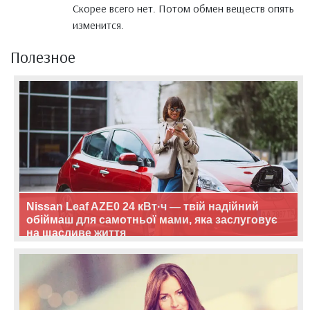
Скорее всего нет. Потом обмен веществ опять
изменится.
Полезное
Nissan Leaf AZE0 24 кВт·ч — твій надійний
обіймаш для самотньої мами, яка заслуговує
на щасливе життя