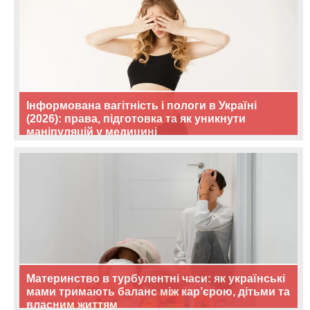
Інформована вагітність і пологи в Україні
(2026): права, підготовка та як уникнути
маніпуляцій у медицині
Материнство в турбулентні часи: як українські
мами тримають баланс між кар’єрою, дітьми та
власним життям