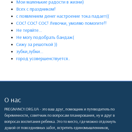
Мои маленькие радости в жизни)
Всех с праздником!
с появлением денег настроение тока падает((
СОС! СОС! СОС! Левочки, умоляю помогите!!
Не теряйте...
Не могу подобрать бандаж(
Сижу за решоткой ))
зубки,зубки...
город усовершенствуется..
О нас
PREGNANCY.ORG.UA - это ваш друг, помощник и путеводитель по
беременности, советчкик по вопросам планирования, ну и друг в
вопросах воспитания ребенка. Это то место, где можно отдохнуть
душой от повседневных забот, встретить единомышленников,