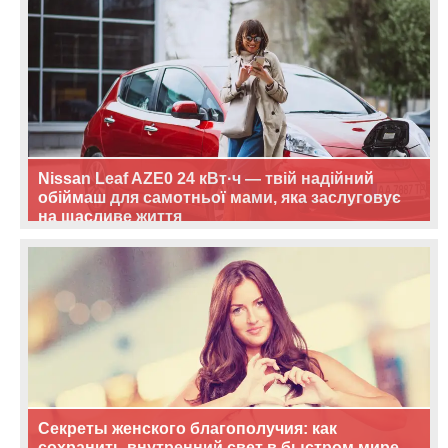
Nissan Leaf AZE0 24 кВт·ч — твій надійний
обіймаш для самотньої мами, яка заслуговує
на щасливе життя
Секреты женского благополучия: как
сохранить внутренний свет в быстром мире