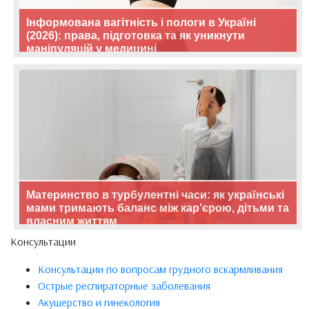
Інформована вагітність і пологи в Україні
(2026): права, підготовка та як уникнути
маніпуляцій у медицині
Материнство в турбулентні часи: як українські
мами тримають баланс між кар’єрою, дітьми та
власним життям
Консультации
Консультации по вопросам грудного вскармливания
Острые респираторные заболевания
Акушерство и гинекология