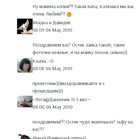
Ну мамина копия!!! Такая лапа, Катюшка мы вас
очень Любим!!!
Владка и Давидик
08:09 04 May 2010
Поздравляем вас! Остик зайка такой, такие
фоточки нежные, и на мамку похож сильно))
Ksunia :-D
08:06 04 May 2010
прелестник)))выздоравливайте и с
прошедшим)))
~Леся@Данончик 11.5 мeс~
08:00 04 May 2010
поздравляем!!! Остик-чудо маленькое! тьфу на
вас!!!
Инна&(Ванюша+Катюша)