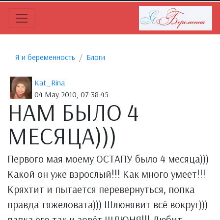
Я и беременность
Блоги
Kat_Rina
04 May 2010, 07:38:45
НАМ БЫЛО 4
МЕСЯЦА)))
Первого мая моему ОСТАПУ было 4 месяца)))
Какой он уже взрослый!!! Как много умеет!!!
Кряхтит и пытается перевернуться, попка
правда тяжеловата))) Шлюнявит всё вокруг)))
папка его так и зовёт ШЛЮНЯ!!! Любит