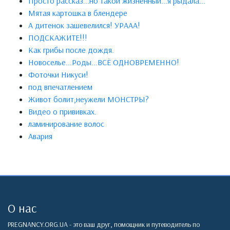
Просто рассказ...но такой жизненный...я рыдала...
Мятая картошка в блендере
А дитенок зашевелился! УРААА!
ПОДСКАЖИТЕ!!!
Как грибы после дождя.
Новоселье...Роды...ВСЁ ОДНОВРЕМЕННО!
Фоточки Никуси!
под впечатлением
Живот болит,неужели МОНСТРЫ?
Видео о прививках.
ламинирование волос
Авария
О нас
PREGNANCY.ORG.UA - это ваш друг, помощник и путеводитель по