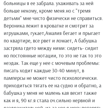
больницы я ее забрала. ухаживать за ней
больше некому, кроме меня.но с "тремя
детьми" мне чисто физически не справиться.
Вероника лежит в кроватке и смотрит за
игрушками, гукает,Амалия бегает и прыгает
по квартире, все рвет и ломает, А бабушка
застряла гдето между ними: сидеть- сидит
но постоянные нотации, то это не так то это
неэдак. Так еще у нее с мочевым проблемы:
писать ходит каждые 30-40 минут, в
памперсы не может чисто психологически.
приходиться тягать ее на судно и обратно, а
бабушка у меня не малень кая весит также
как и я, 90 кг.я стала оч.сильно нервной и
раздражительной. из-за нее я могу потерять