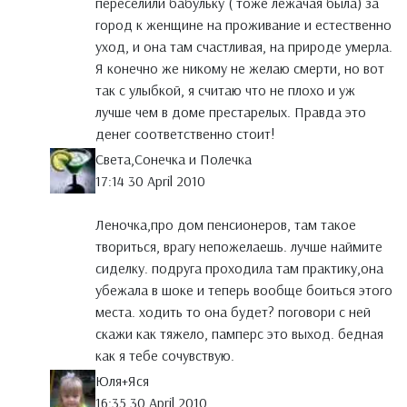
переселили бабульку ( тоже лежачая была) за
город к женщине на проживание и естественно
уход, и она там счастливая, на природе умерла.
Я конечно же никому не желаю смерти, но вот
так с улыбкой, я считаю что не плохо и уж
лучше чем в доме престарелых. Правда это
денег соответственно стоит!
Света,Сонечка и Полечка
17:14 30 April 2010
Леночка,про дом пенсионеров, там такое
твориться, врагу непожелаешь. лучше наймите
сиделку. подруга проходила там практику,она
убежала в шоке и теперь вообще боиться этого
места. ходить то она будет? поговори с ней
скажи как тяжело, памперс это выход. бедная
как я тебе сочувствую.
Юля+Яся
16:35 30 April 2010