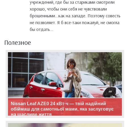
учреждений, где бы за стариками смотрели
хорошо, чтобы они себя не чувствовали
брошенными...как на западе. Поэтому совесть
не позволяет. Я б все-таки пожалуй, не смогла
бы отдать...
Полезное
Nissan Leaf AZE0 24 кВт·ч — твій надійний
обіймаш для самотньої мами, яка заслуговує
на щасливе життя