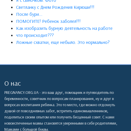
Я с сыночком. Фото
Светланку с Днем Рождения Кирюши!!!
После бури...
ПОМОГИТЕ! Ребенок заболел!!!
Как изобразить бурную деятельность на работе
что происходит???
Ложные схватки, еще небыло. Это нормально?
О нас
PREGNANCY.ORG.UA - это ваш друг, помощник и путеводитель по
беременности, советчкик по вопросам планирования, ну и друг в
вопросах воспитания ребенка. Это то место, где можно отдохнуть
душой от повседневных забот, встретить единомышленников,
поделиться своим опытом или получить бесценный совет. С нами
новоиспеченные мамы становятся уверенными в себе родителями,
Мамами с большой буквы.