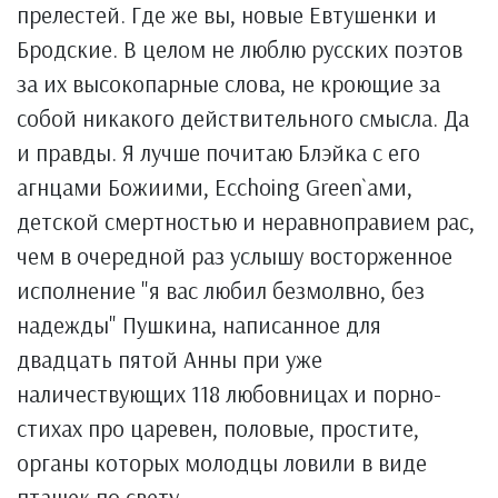
прелестей. Где же вы, новые Евтушенки и
Бродские. В целом не люблю русских поэтов
за их высокопарные слова, не кроющие за
собой никакого действительного смысла. Да
и правды. Я лучше почитаю Блэйка с его
агнцами Божиими, Ecchoing Green`ами,
детской смертностью и неравноправием рас,
чем в очередной раз услышу восторженное
исполнение "я вас любил безмолвно, без
надежды" Пушкина, написанное для
двадцать пятой Анны при уже
наличествующих 118 любовницах и порно-
стихах про царевен, половые, простите,
органы которых молодцы ловили в виде
пташек по свету.