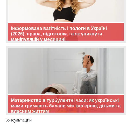
Інформована вагітність і пологи в Україні
(2026): права, підготовка та як уникнути
маніпуляцій у медицині
Материнство в турбулентні часи: як українські
мами тримають баланс між кар’єрою, дітьми та
власним життям
Консультации