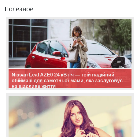
Полезное
Nissan Leaf AZE0 24 кВт·ч — твій надійний
обіймаш для самотньої мами, яка заслуговує
на щасливе життя