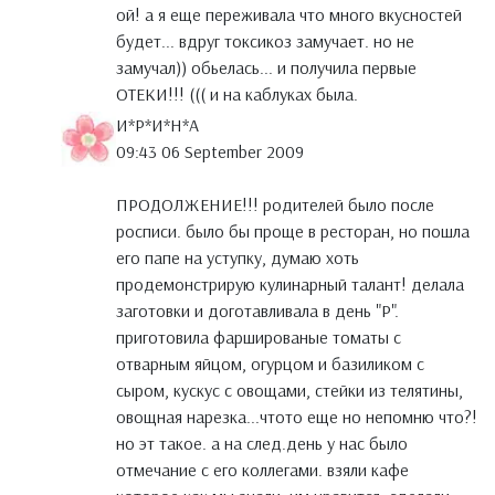
ой! а я еще переживала что много вкусностей
будет... вдруг токсикоз замучает. но не
замучал)) обьелась... и получила первые
ОТЕКИ!!! ((( и на каблуках была.
И*Р*И*Н*А
09:43 06 September 2009
ПРОДОЛЖЕНИЕ!!! родителей было после
росписи. было бы проще в ресторан, но пошла
его папе на уступку, думаю хоть
продемонстрирую кулинарный талант! делала
заготовки и доготавливала в день "Р".
приготовила фаршированые томаты с
отварным яйцом, огурцом и базиликом с
сыром, кускус с овощами, стейки из телятины,
овощная нарезка...чтото еще но непомню что?!
но эт такое. а на след.день у нас было
отмечание с его коллегами. взяли кафе