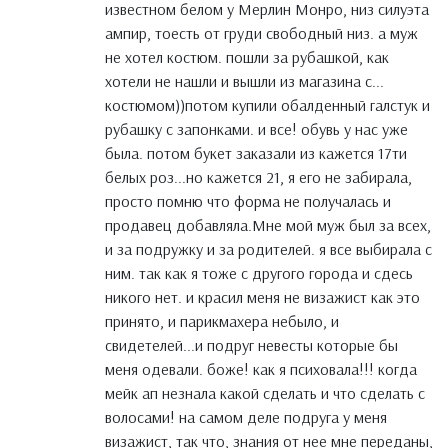
известном белом у Мерлин Монро, низ силуэта
ампир, тоесть от груди свободный низ. а муж
не хотел костюм. пошли за рубашкой, как
хотели не нашли и вышли из магазина с...
костюмом))потом купили обалденный галстук и
рубашку с запонками. и все! обувь у нас уже
была. потом букет заказали из кажется 17ти
белых роз...но кажется 21, я его не забирала,
просто помню что форма не получалась и
продавец добавляла.Мне мой муж был за всех,
и за подружку и за родителей. я все выбирала с
ним. так как я тоже с другого города и сдесь
никого нет. и красил меня не визажист как это
принято, и парикмахера небыло, и
свидетелей...и подруг невесты которые бы
меня одевали. боже! как я психовала!!! когда
мейк ап незнала какой сделать и что сделать с
волосами! на самом деле подруга у меня
визажист, так что, знания от нее мне переданы,