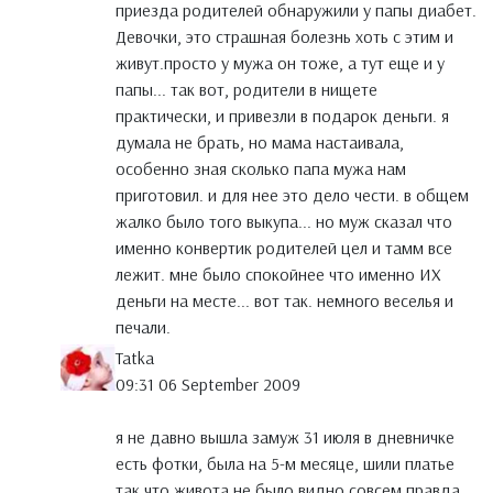
приезда родителей обнаружили у папы диабет.
Девочки, это страшная болезнь хоть с этим и
живут.просто у мужа он тоже, а тут еще и у
папы... так вот, родители в нищете
практически, и привезли в подарок деньги. я
думала не брать, но мама настаивала,
особенно зная сколько папа мужа нам
приготовил. и для нее это дело чести. в общем
жалко было того выкупа... но муж сказал что
именно конвертик родителей цел и тамм все
лежит. мне было спокойнее что именно ИХ
деньги на месте... вот так. немного веселья и
печали.
Tatka
09:31 06 September 2009
я не давно вышла замуж 31 июля в дневничке
есть фотки, была на 5-м месяце, шили платье
так что живота не было видно совсем правда