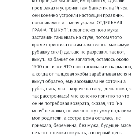
которое,как мы знали, им нравится, сделали
пред.заказ и устроили там банкетик на 14 чел.
они конечно устроили настоящий праздник.
понапивались и... меня украли. ОТДЕЛЬНАЯ
ГРАФА- "ВЫКУП". новоиспеченного мужа
заставили танцевать на стуле, потом чтото
вроде стриптиза гостям захотелось, максимум
рубашку снял)) дальше не разрешил. так вот,
выкуп...за банкет он заплатил, осталось около
1500 грн. и все ЭТО повытаскивали из карманов,
а когда от танцевал якобы зарабатывая меня и
выкуп обратно, ему засовывали не соточки а
рубль, пять, два... короче на след. день дома, я
так расстроилась! мне конечно приятно то что
он не потребовал возврата, сказал, что "на
меня" не жалко, но именно эту сумму подарили
мои родители. а сестра дома осталась, не
приехала, беременна, без мужа, будущей масе
незачто одежки покупать, а в первый день