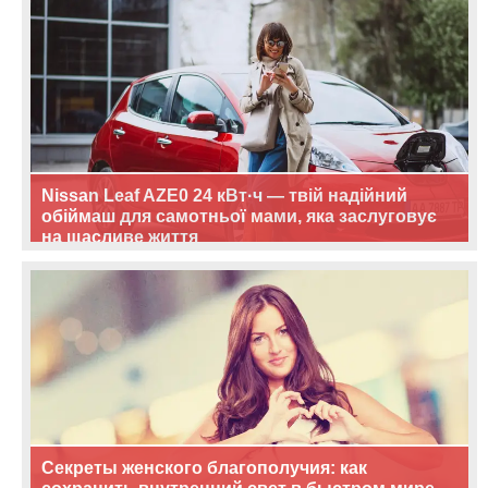
Nissan Leaf AZE0 24 кВт·ч — твій надійний
обіймаш для самотньої мами, яка заслуговує
на щасливе життя
Секреты женского благополучия: как