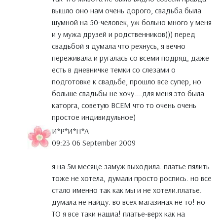
вышло оно нам очень дорого, свадьба была
шумной на 50-человек, уж больно много у меня
и у мужа друзей и родственников))) перед
свадьбой я думала что рехнусь, я вечно
переживала и ругалась со всеми подряд, даже
есть в дневничке темки со слезами о
подготовке к свадьбе, прошло все супер, но
больше свадьбы не хочу....для меня это была
каторга, советую ВСЕМ что то очень очень
простое индивидульное)
И*Р*И*Н*А
09:23 06 September 2009
я на 5м месяце замуж выходила. платье пялить
тоже не хотела, думали просто роспись. но все
стало именно так как мы и не хотели.платье.
думала не найду. во всех магазинах не то! но
ТО я все таки нашла! платье-верх как на