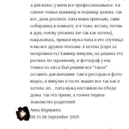
а для волос у меня все профессиональное. я в
салоне только маникюр и педикюр делала. так
вот, день росписи. папа мама приехали, сами
собирались в комнате, и я тоже. встала, потом
в душ, голову уложила (не так как хотела),
накрасилась, пришол мужа папа и его спутница
и мы все дружно поехали. я хотела (сори за
нескромность) Хаммер лимузин, но решила что
роспись по скромному, и фотограф у нас
только из загса был.решили все "такое"
оставить для венчания. там и ресторан и фото-
видео, и лимузин и гости. вышло все так как я
хотела. но... папа мужа настаивал на обеде
дома. так что прием, а точнее первое
знакомство родителей
Анна Мурманск
08:55 06 September 2009