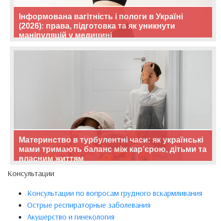
Інформована вагітність і пологи в Україні
(2026): права, підготовка та як уникнути
маніпуляцій у медицині
Материнство в турбулентні часи: як українські
мами тримають баланс між кар’єрою, дітьми та
власним життям
Консультации
Консультации по вопросам грудного вскармливания
Острые респираторные заболевания
Акушерство и гинекология