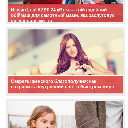
Nissan Leaf AZE0 24 кВт·ч — твій надійний
обіймаш для самотньої мами, яка заслуговує
на щасливе життя
Секреты женского благополучия: как
сохранить внутренний свет в быстром мире