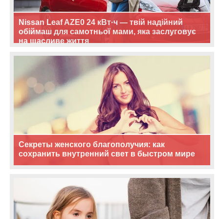
Nissan Leaf AZE0 24 кВт·ч — твій надійний
обіймаш для самотньої мами, яка заслуговує
на щасливе життя
Секреты женского благополучия: как
сохранить внутренний свет в быстром мире