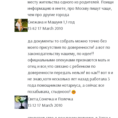
месту жительства одного из родителей. Поищи
информацию в инете, про Москву пишут чаще,
чем про другие города
Снежана и Машуня 1,1 год
15:42 17 March 2010
да документы то собрать можно точно без
моего присутствия по доверенности! а вот по
законодательству нашему, по идее!!
официальными опекунами признаются мать и
отец и все,что связано с ребенком по
доверенности передать нельзя! во как!! вот я и
не знаю,хотя несколько лет назад работала 3
года помощником нотариуса, а сейчас все
позабывала, стыднооо!
Света,Сонечка и Полечка
15:12 17 March 2010
свидетельство о рождении получишь в Загсе к