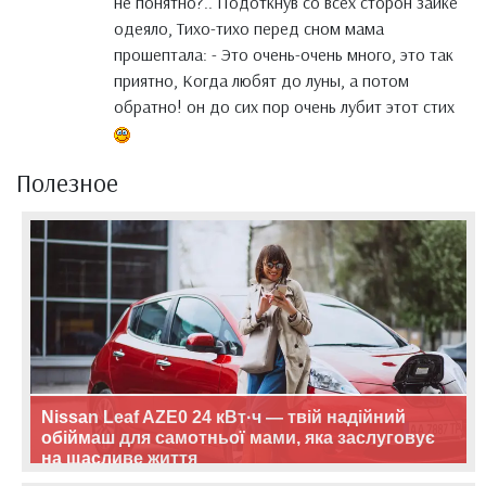
не понятно?.. Подоткнув со всех сторон зайке
одеяло, Тихо-тихо перед сном мама
прошептала: - Это очень-очень много, это так
приятно, Когда любят до луны, а потом
обратно! он до сих пор очень лубит этот стих
Полезное
Nissan Leaf AZE0 24 кВт·ч — твій надійний
обіймаш для самотньої мами, яка заслуговує
на щасливе життя