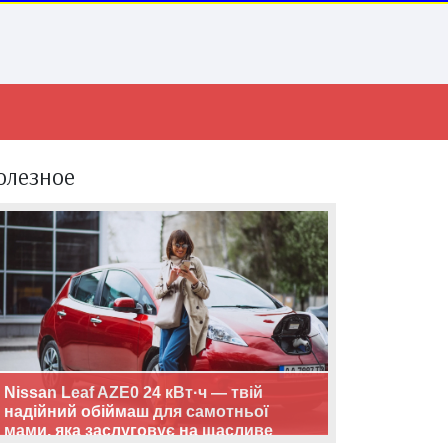
олезное
Nissan Leaf AZE0 24 кВт·ч — твій
надійний обіймаш для самотньої
мами, яка заслуговує на щасливе