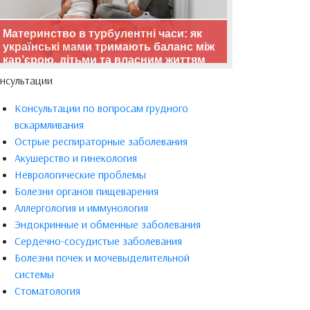
Материнство в турбулентні часи: як
українські мами тримають баланс між
кар’єрою, дітьми та власним життям
нсультации
Консультации по вопросам грудного
вскармливания
Острые респираторные заболевания
Акушерство и гинекология
Неврологические проблемы
Болезни органов пищеварения
Аллергология и иммунология
Эндокринные и обменные заболевания
Сердечно-сосудистые заболевания
Болезни почек и мочевыделительной
системы
Стоматология