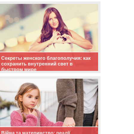
життя
Секреты женского благополучия: как
сохранить внутренний свет в
быстром мире
Війна та материнство: реалії