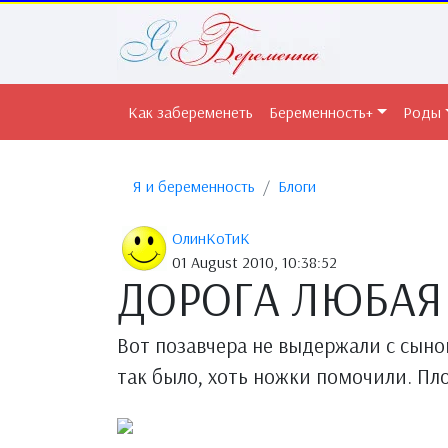
Как забеременеть
Беременность+
Роды
Я и беременность
Блоги
ОлинКоТиК
01 August 2010, 10:38:52
ДОРОГА ЛЮБАЯ 
Вот позавчера не выдержали с сыно
так было, хоть ножки помочили. Пло