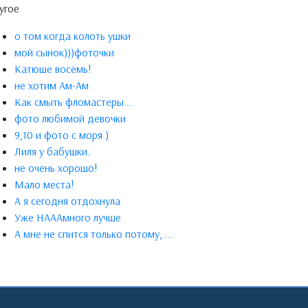
угое
о том когда колоть ушки
мой сынок)))фоточки
Катюше восемь!
не хотим Ам-Ам
Как смыть фломастеры...
фото любимой девочки
9,10 и фото с моря )
Лиля у бабушки.
не очень хорошо!
Мало места!
А я сегодня отдохнула
Уже НАААмного лучше
А мне не спится только потому, ...