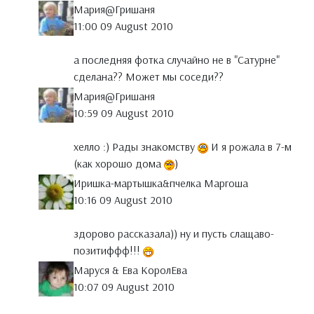
Мария@Гришаня
11:00 09 August 2010
а последняя фотка случайно не в "Сатурне"
сделана?? Может мы соседи??
Мария@Гришаня
10:59 09 August 2010
хелло :) Рады знакомству
И я рожала в 7-м
(как хорошо дома
)
Иришка-мартышка&пчелка Маргоша
10:16 09 August 2010
здорово рассказала)) ну и пусть слащаво-
позитиффф!!!
Маруся & Ева КоролЕва
10:07 09 August 2010