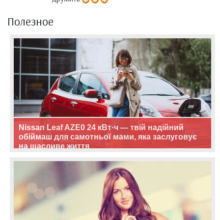
Полезное
Nissan Leaf AZE0 24 кВт·ч — твій надійний
обіймаш для самотньої мами, яка заслуговує
на щасливе життя