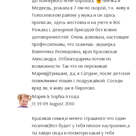
до полпервого ночи боролась.
Анечка и
Медведь, рожала в 7-ом по скорой, т.к. живу в
Голосеевском районе у мужа и он здесь
прописан, здесь жестояла и на учете в ЖК.
Рожала с дежурной бригадой без всяких
договоренностей. Очень довольна, настоящие
профессионалы, что скажешь- акушерка
Валентина Леонидовна, врач Красовская
Александра. Отблагодарила потом по
возможности. Так что не переживай.
Мария@Гришаня, да, в Сатурне, после детской
поликлинике пошли с подружайкой. Соседи
вряд ли, я живу аж в Пирогово.
Мария & Sophia 4 года
11:59 09 August 2010
Красивая семья,и ничего страшного что один
позитив)Вот будет у тебя плохое настроение,а
ты зайди сюда и посмотри какая у тебя