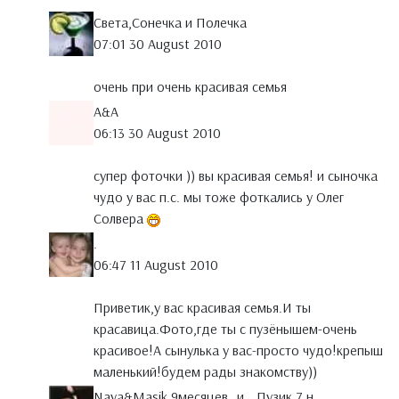
Света,Сонечка и Полечка
07:01 30 August 2010
очень при очень красивая семья
A&A
06:13 30 August 2010
супер фоточки )) вы красивая семья! и сыночка
чудо у вас п.с. мы тоже фоткались у Олег
Солвера
.
06:47 11 August 2010
Приветик,у вас красивая семья.И ты
красавица.Фото,где ты с пузёнышем-очень
красивое!А сынулька у вас-просто чудо!крепыш
маленький!будем рады знакомству))
Naya&Masik 9месяцев_и_ Пузик 7 н