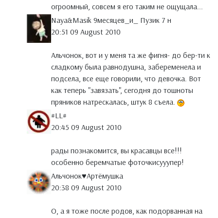
огроомный, совсем я его таким не ощущала...
Naya&Masik 9месяцев_и_ Пузик 7 н
20:51 09 August 2010
Альчонок, вот и у меня та же фигня- до бер-ти к
сладкому была равнодушна, забеременела и
подсела, все еще говорили, что девочка. Вот
как теперь "завязать", сегодня до тошноты
пряников натрескалась, штук 8 съела.
#LL#
20:45 09 August 2010
рады познакомится, вы красавцы все!!!
особенно беремчатые фоточкисууупер!
Альчонок♥Артёмушка
20:38 09 August 2010
О, а я тоже после родов, как подорванная на