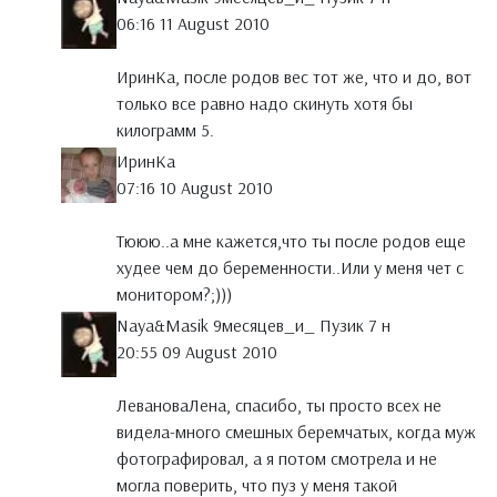
06:16 11 August 2010
ИринКа, после родов вес тот же, что и до, вот
только все равно надо скинуть хотя бы
килограмм 5.
ИринКа
07:16 10 August 2010
Тююю..а мне кажется,что ты после родов еще
худее чем до беременности..Или у меня чет с
монитором?;)))
Naya&Masik 9месяцев_и_ Пузик 7 н
20:55 09 August 2010
ЛевановаЛена, спасибо, ты просто всех не
видела-много смешных беремчатых, когда муж
фотографировал, а я потом смотрела и не
могла поверить, что пуз у меня такой