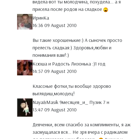
видела-вот ты молодчина, похудела... а я
присела после родов на сладкое
ИринКа
16:36 09 August 2010
Вы такие хорошенькие:) А сыночек просто
прелесть сладкая:) Здоровья,любви и
понимания вам!:)
Ксюша и Радость Лизонька :)1 год
14:57 09 August 2010
Классные фотки,ты вообще здорово
выглядиш,молодец!
Naya&Masik 9месяцев_и_ Пузик 7 н
13:47 09 August 2010
Девченки, всем спасибо за комплименты, я аж
засмущалася вся... Не зря вчера с радикалом