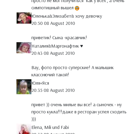
просто не мог получиться "как у всех", а очень
симпотишный вышел
Юленька&Элизабет& хочу девочку
20:50 08 August 2010
приветик! Сына -красавчик!
Наталия&Маргонафтик ♥
20:43 08 August 2010
Вау, фото просто суперские! А малышик
класснючий такой!
Юля+Яся
20:35 08 August 2010
привет )) очень милые вы все! а сыночек - ну
просто кукла!!!даже в ресторан успел сходить
)))
Elena, Mili und Fabi