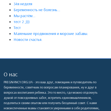
34я неделя
Беременность не болезнь...
Мы растём...
тест 2 ;)))
Тест
Маленькие продвижения и морские забавы.
Новости счастья.
О нас
PREGNANCY.ORG.UA - это ваш друг, помощник и путеводитель по
беременности, советчкик по вопросам планирования, ну и друг в
вопросах воспитания ребенка. Это то место, где можно отдохнуть
душой от повседневных забот, встретить единомышленников,
поделиться своим опытом или получить бесценный совет. С нами
новоиспеченные мамы становятся уверенными в себе родителями,