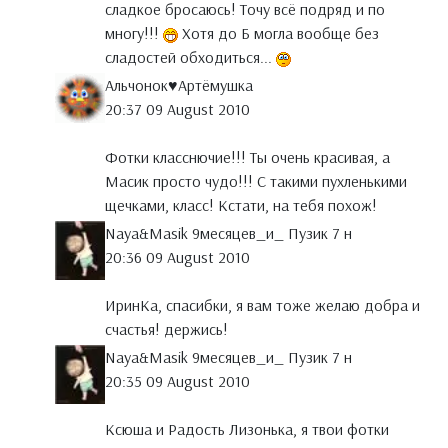
сладкое бросаюсь! Точу всё подряд и по
многу!!!
Хотя до Б могла вообще без
сладостей обходиться...
Альчонок♥Артёмушка
20:37 09 August 2010
Фотки класснючие!!! Ты очень красивая, а
Масик просто чудо!!! С такими пухленькими
щечками, класс! Кстати, на тебя похож!
Naya&Masik 9месяцев_и_ Пузик 7 н
20:36 09 August 2010
ИринКа, спасибки, я вам тоже желаю добра и
счастья! держись!
Naya&Masik 9месяцев_и_ Пузик 7 н
20:35 09 August 2010
Ксюша и Радость Лизонька, я твои фотки