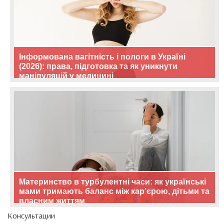
Інформована вагітність і пологи в Україні
(2026): права, підготовка та як уникнути
маніпуляцій у медицині
Материнство в турбулентні часи: як українські
мами тримають баланс між кар’єрою, дітьми та
власним життям
Консультации