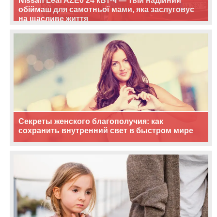
Nissan Leaf AZE0 24 кВт·ч — твій надійний
обіймаш для самотньої мами, яка заслуговує
на щасливе життя
Секреты женского благополучия: как
сохранить внутренний свет в быстром мире