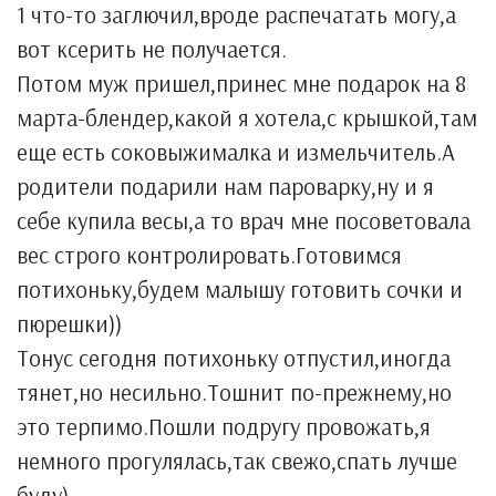
1 что-то заглючил,вроде распечатать могу,а
вот ксерить не получается.
Потом муж пришел,принес мне подарок на 8
марта-блендер,какой я хотела,с крышкой,там
еще есть соковыжималка и измельчитель.А
родители подарили нам пароварку,ну и я
себе купила весы,а то врач мне посоветовала
вес строго контролировать.Готовимся
потихоньку,будем малышу готовить сочки и
пюрешки))
Тонус сегодня потихоньку отпустил,иногда
тянет,но несильно.Тошнит по-прежнему,но
это терпимо.Пошли подругу провожать,я
немного прогулялась,так свежо,спать лучше
буду)