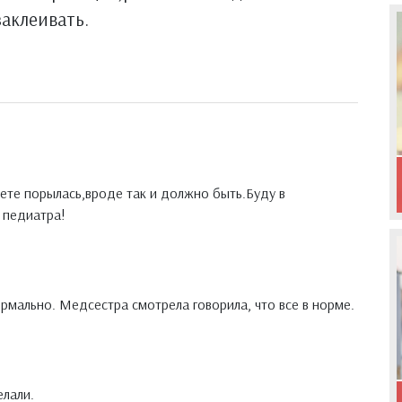
заклеивать.
нете порылась,вроде так и должно быть.Буду в
 педиатра!
ормально. Медсестра смотрела говорила, что все в норме.
елали.