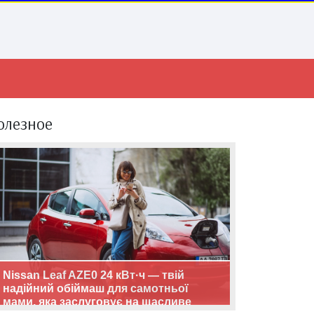
олезное
Nissan Leaf AZE0 24 кВт·ч — твій
надійний обіймаш для самотньої
мами, яка заслуговує на щасливе