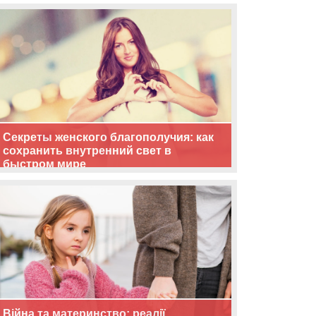
життя
Секреты женского благополучия: как
сохранить внутренний свет в
быстром мире
Війна та материнство: реалії