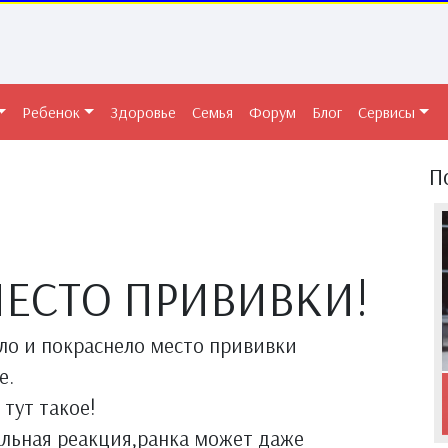
Ребенок
Здоровье
Семья
Форум
Блог
Сервисы
П
ЕСТО ПРИВИВКИ!
хло и покраснело место прививки
е.
 тут такое!
альная реакция,ранка может даже