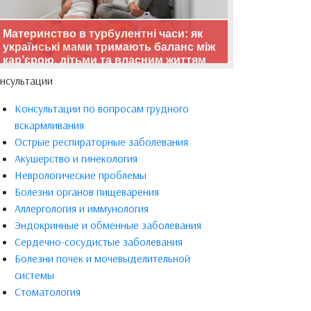
Материнство в турбулентні часи: як
українські мами тримають баланс між
кар’єрою, дітьми та власним життям
нсультации
Консультации по вопросам грудного
вскармливания
Острые респираторные заболевания
Акушерство и гинекология
Неврологические проблемы
Болезни органов пищеварения
Аллергология и иммунология
Эндокринные и обменные заболевания
Сердечно-сосудистые заболевания
Болезни почек и мочевыделительной
системы
Стоматология