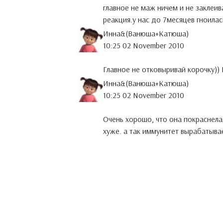
главное не маж ничем и не заклеи
реакция.у нас до 7месяцев гноила
Инна&(Ванюша+Катюша)
10:25 02 November 2010
Главное не отковыривай корочку)) 
Инна&(Ванюша+Катюша)
10:25 02 November 2010
Очень хорошо, что она покраснела,
хуже. а так иммунитет вырабатывае