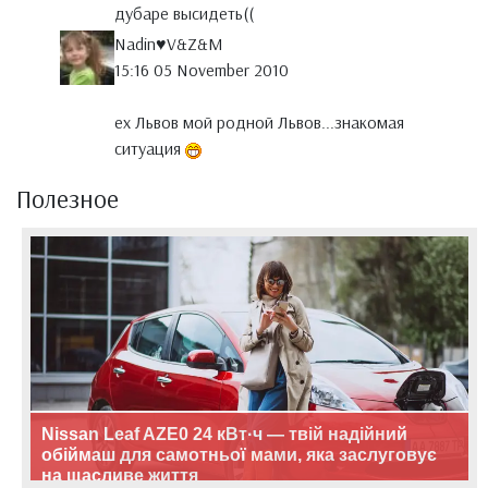
дубаре высидеть((
Nadin♥V&Z&M
15:16 05 November 2010
ех Львов мой родной Львов...знакомая
ситуация
Полезное
Nissan Leaf AZE0 24 кВт·ч — твій надійний
обіймаш для самотньої мами, яка заслуговує
на щасливе життя