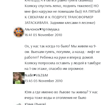
КАПЕЦ((( А я бы всё равно гулять свалила))
Коляску спустить легко, поднять тяжелее(( НО
мне физ нагрузки не помешали бы)) НА ПЯТЫЙ
К СВЕКРАМ И К ПОДРУГЕ ТРАНСФОРМЕР
ЗАТАСКИВАЛА. Задними клесами п лесенке)
Альчонок♥Артёмушка
16:41 05 November 2010
Ох, у нас так когда-то было! Мы живем на 9-
ом. Выехали гулять, погуляли, а назад - лифт не
работет! Ребенка на руки и вперед домой.
Коляску попросила оставить у людей в тамбуре
на 1-ом этаже, спасибо им огромное.
Nadin♥V&Z&M
15:45 05 November 2010
Юля а где именно во Львове ты живеш? У нас
вчера тоже воды и отопления не было
Юлия (Львов)