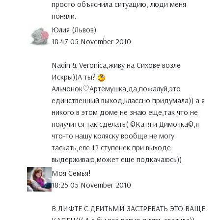
просто объяснила ситуацию, люди меня
поняли.
Юлия (Львов)
18:47 05 November 2010
Nadin & Veronica,живу на Сихове возле
Искры))А ты?
Альчонок♡Артёмушка,да,пожалуй,это
единственный выход,классно придумала)) а я
никого в этом доме не знаю еще,так что не
получится так сделать( ©Катя и Димочка©,я
что-то нашу коляску вообще не могу
таскать,еле 12 ступенек при выходе
выдерживаю,может еще подкачаюсь))
Моя Семья!
18:25 05 November 2010
В ЛИФТЕ С ДЕИТЬМИ ЗАСТРЕВАТЬ ЭТО ВАЩЕ