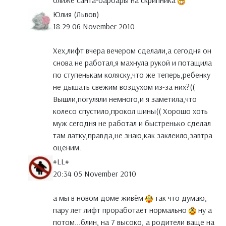
ближе санта-барбары на скрипника
Юлия (Львов)
18:29 06 November 2010
Хех,лифт вчера вечером сделали,а сегодня он
снова не работал,я махнула рукой и потащила
по ступенькам коляску,что же теперь,ребенку
не дышать свежим воздухом из-за них?((
Вышли,погуляли немного,и я заметила,что
колесо спустило,прокол шины(( Хорошо хоть
муж сегодня не работал и быстренько сделал
там латку,правда,не знаю,как заклеило,завтра
оценим.
#LL#
20:34 05 November 2010
а мы в новом доме живём
так что думаю,
пару лет лифт проработает нормально
ну а
потом...блин, на 7 высоко, а родители ваще на