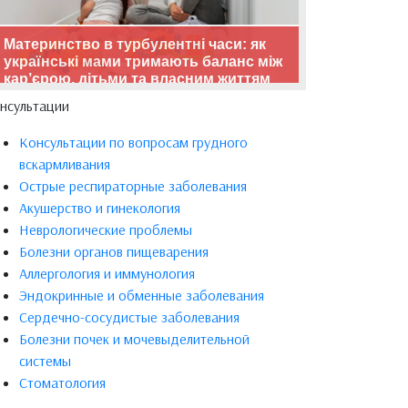
Материнство в турбулентні часи: як
українські мами тримають баланс між
кар’єрою, дітьми та власним життям
нсультации
Консультации по вопросам грудного
вскармливания
Острые респираторные заболевания
Акушерство и гинекология
Неврологические проблемы
Болезни органов пищеварения
Аллергология и иммунология
Эндокринные и обменные заболевания
Сердечно-сосудистые заболевания
Болезни почек и мочевыделительной
системы
Стоматология