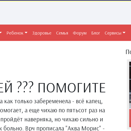
Ребенок
Здоровье
Семья
Форум
Блог
Сервисы
П
ЕЙ ??? ПОМОГИТЕ
а как только забеременела - всё капец,
омогает, а еще чихаю по пятьсот раз на
в пройдёт наверняка, но чихаю сильно и
ж больно. Врч прописала "Аква Морис" -