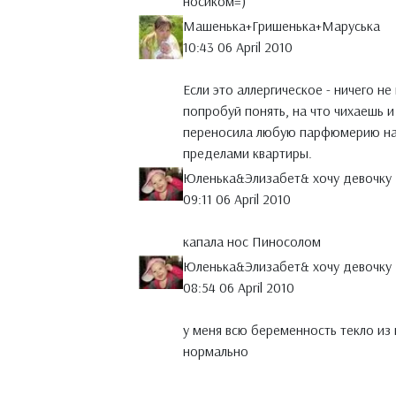
носиком=)
Машенька+Гришенька+Маруська
10:43 06 April 2010
Если это аллергическое - ничего н
попробуй понять, на что чихаешь и
переносила любую парфюмерию на 
пределами квартиры.
Юленька&Элизабет& хочу девочку
09:11 06 April 2010
капала нос Пиносолом
Юленька&Элизабет& хочу девочку
08:54 06 April 2010
у меня всю беременность текло из 
нормально