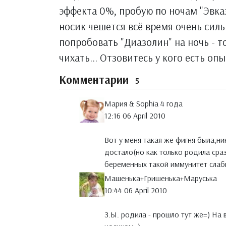
эффекта 0%, пробую по ночам "Эвказ
носик чешется всё время очень силь
попробовать "Диазолин" на ночь - т
чихать... Отзовитесь у кого есть опы
Комментарии
5
Мария & Sophia 4 года
12:16 06 April 2010
Вот у меня такая же фигня была,н
достало(но как только родила сраз
беременных такой иммунитет слабы
Машенька+Гришенька+Маруська
10:44 06 April 2010
З.Ы. родила - прошло тут же=) На