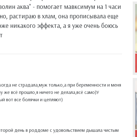
олин аква" - помогает мавксимум на 1 часи
но, растираю в хлам, она прописывала еще
оже никакого эффекта, а я уже очень боюсь
т
икогда не страдала,муж только,а при беременности и меня
у же всё прошло,я ничего не делала,всё само)У
й вот все болячки и цепляют)
 второй день в роддоме с удовольствием дышала чистым