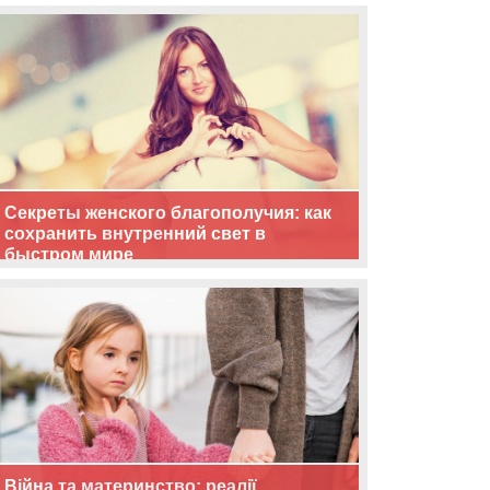
життя
Секреты женского благополучия: как
сохранить внутренний свет в
быстром мире
Війна та материнство: реалії