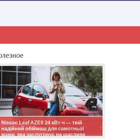
олезное
Nissan Leaf AZE0 24 кВт·ч — твій
надійний обіймаш для самотньої
мами, яка заслуговує на щасливе