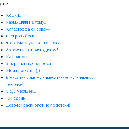
угое
Кошки...
Размышляя на тему...
Катастрофа с нервами
Свекровь бесит...
что делать ума не приложу.
Артёмчика с полугодиком!
Кафоломы!
3 нерешённых вопроса
Мой проглотик)))
6 месяцев самому замечательному мальчику
Темочке!
В 5,5 месяцев...
19 недель
Девочки распирает не подетски)