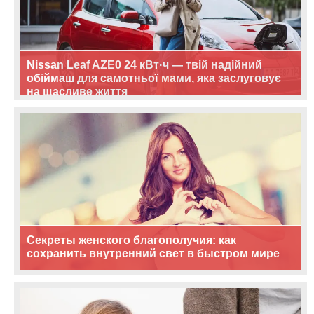
Nissan Leaf AZE0 24 кВт·ч — твій надійний
обіймаш для самотньої мами, яка заслуговує
на щасливе життя
Секреты женского благополучия: как
сохранить внутренний свет в быстром мире