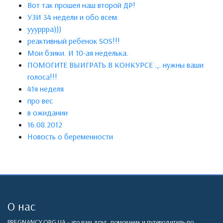
Вот так прошел наш второй ДР!
УЗИ 34 недели и обо всем.
уууррра)))
реактивный ребенок SOS!!!
Мои бзики. И 10-ая неделька.
ПОМОГИТЕ ВЫИГРАТЬ В КОНКУРСЕ .,. нужны ваши
голоса!!!
41я неделя
про вес
в ожидании
16.08.2012
Новость о беременности
О нас
PREGNANCY.ORG.UA - это ваш друг, помощник и путеводитель по