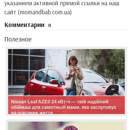
указанием активной прямой ссылки на наш
сайт (momandbab.com.ua)
Комментарии
0
Полезное
Nissan Leaf AZE0 24 кВт·ч — твій надійний
обіймаш для самотньої мами, яка заслуговує
на щасливе життя