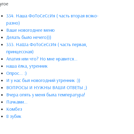
угое
334. Наша ФоТоСеСсИя ( часть вторая всяко-
разно)
Ваше новогоднее меню
Делать было нечего)))
333. НаШа ФоТоСеСсИя ( часть первая,
принцессная)
Апатия или что? Но мне нравится...
наша ёлка, утренник
Опрос... :)
И у нас был новогодний утренник :))
ВОПРОСЫ И НУЖНЫ ВАШИ ОТВЕТЫ ;)
Вчера опять у меня была температура!
Пачками...
Комбез
8 зубик