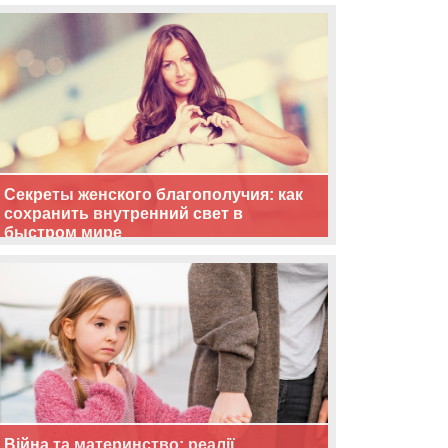
життя
Секреты женского благополучия: как
сохранить внутренний свет в
быстром мире
Війна та материнство: реалії