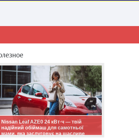
олезное
Nissan Leaf AZE0 24 кВт·ч — твій
надійний обіймаш для самотньої
мами, яка заслуговує на щасливе