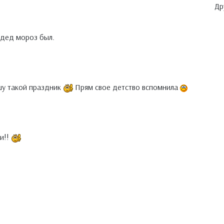
Др
 дед мороз был.
шу такой праздник
Прям свое детство вспомнила
и!!