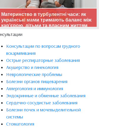
Материнство в турбулентні часи: як
українські мами тримають баланс між
кар’єрою, дітьми та власним життям
нсультации
Консультации по вопросам грудного
вскармливания
Острые респираторные заболевания
Акушерство и гинекология
Неврологические проблемы
Болезни органов пищеварения
Аллергология и иммунология
Эндокринные и обменные заболевания
Сердечно-сосудистые заболевания
Болезни почек и мочевыделительной
системы
Стоматология