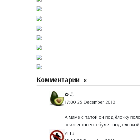
Комментарии
8
✿ ℒ
17:00 25 December 2010
А маме с папой он под ёлочку поло
неизвестно что будет под ёлочкой)
#LL#