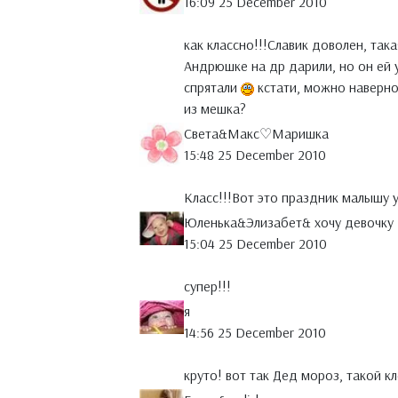
16:09 25 December 2010
как классно!!!Славик доволен, така
Андрюшке на др дарили, но он ей у
спрятали
кстати, можно наверно
из мешка?
Света&Макс♡Маришка
15:48 25 December 2010
Класс!!!Вот это праздник малышу 
Юленька&Элизабет& хочу девочку
15:04 25 December 2010
супер!!!
я
14:56 25 December 2010
круто! вот так Дед мороз, такой 