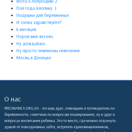
Фото к полугодию 2
Пол года Клопику :)
Подушки для беременных
И снова здравствуйте!
6 месяцев
Порой мне весело
Ну дождалась
Ну просто чемпионы невезения.
Месяц в Донецке
О нас
PREGNANCY.ORG.UA - это ваш друг, помощник и путеводитель по
беременности, советчкик по вопросам планирования, ну и друг в
вопросах воспитания ребенка. Это то место, где можно отдохнуть
душой от повседневных забот, встретить единомышленников,