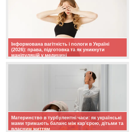
Інформована вагітність і пологи в Україні
(2026): права, підготовка та як уникнути
маніпуляцій у медицині
Материнство в турбулентні часи: як українські
мами тримають баланс між кар’єрою, дітьми та
власним життям