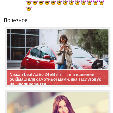
Полезное
Nissan Leaf AZE0 24 кВт·ч — твій надійний
обіймаш для самотньої мами, яка заслуговує
на щасливе життя