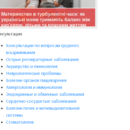
Материнство в турбулентні часи: як
українські мами тримають баланс між
кар’єрою, дітьми та власним життям
нсультации
Консультации по вопросам грудного
вскармливания
Острые респираторные заболевания
Акушерство и гинекология
Неврологические проблемы
Болезни органов пищеварения
Аллергология и иммунология
Эндокринные и обменные заболевания
Сердечно-сосудистые заболевания
Болезни почек и мочевыделительной
системы
Стоматология