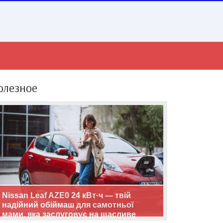
олезное
Nissan Leaf AZE0 24 кВт·ч — твій
надійний обіймаш для самотньої
мами, яка заслуговує на щасливе