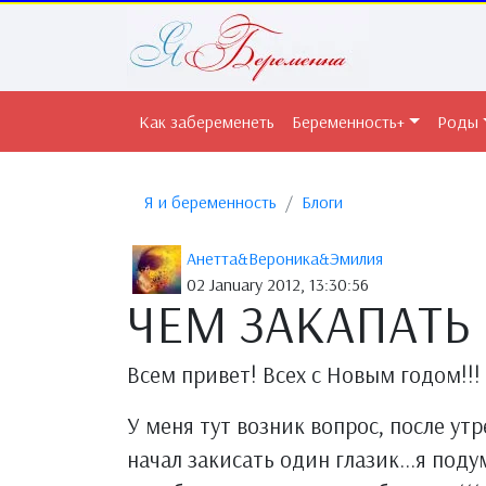
Как забеременеть
Беременность+
Роды
Я и беременность
Блоги
Анетта&Вероника&Эмилия
02 January 2012, 13:30:56
ЧЕМ ЗАКАПАТЬ 
Всем привет! Всех с Новым годом!!!
У меня тут возник вопрос, после ут
начал закисать один глазик...я под