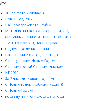
угое
2012 в фото и словах=)
Новый Год 2012!
Наш подарочек это...зубик
Метод испанского доктора Эстивиля,
описанный в книге «СПИТЕ СПОКОЙНО»
(FATE LA NANNA), Часть первая.
С Днем Рождения Остапика!
Наш Новый 2012 Год в фото :))
С наступившим Новым Годом!
C новым годом! С новым счастьем!!
НГ 2012
За 2 часа до Нового года! =(
С Новым годом, любимки наши!)))
С Новым Годом!!!
подведу и я итоги уходящего года