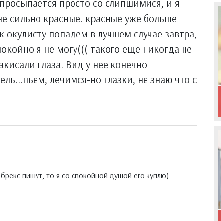
( просыпается просто со слипшимися, и я
не сильно красные. красные уже больше
( к окулисту попадем в лучшем случае завтра,
окойно я не могу((( такого еще никогда не
закисали глаза. Вид у нее конечно
ль...пьем, лечимся-но глазки, не знаю что с
тобрекс пишут, то я со спокойной душой его куплю)