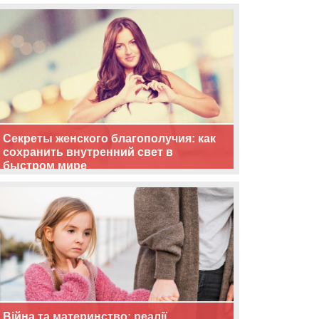
життя
Секреты женского благополучия: как
сохранить внутренний свет в
быстром мире
Війна та материнство: реалії