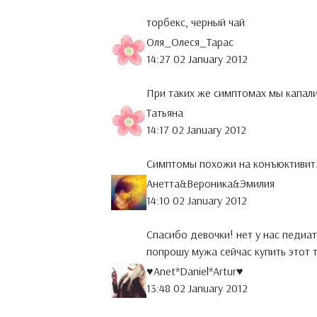
торбекс, черный чай
Оля_Олеся_Тарас
14:27 02 January 2012
При таких же симптомах мы капали 
Татьяна
14:17 02 January 2012
Симптомы похожи на конъюктивит.
Анетта&Вероника&Эмилия
14:10 02 January 2012
Спасибо девочки! нет у нас педиат
попрошу мужа сейчас купить этот 
♥Anet*Daniel*Artur♥
13:48 02 January 2012