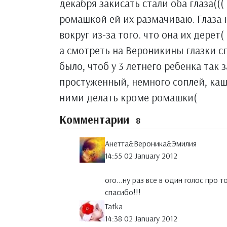
декабря закисать стали оба глаза((
ромашкой ей их размачиваю. Глаза 
вокруг из-за того. что она их дерет
а смотреть на Вероникины глазки сп
было, чтоб у 3 летнего ребенка так 
простуженный, немного соплей, каше
ними делать кроме ромашки(
Комментарии
8
Анетта&Вероника&Эмилия
14:55 02 January 2012
ого...ну раз все в один голос про 
спасибо!!!
Tatka
14:38 02 January 2012