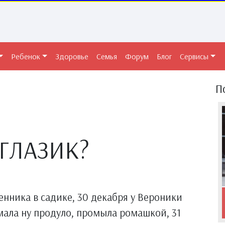
Ребенок
Здоровье
Семья
Форум
Блог
Сервисы
П
ГЛАЗИК?
ренника в садике, 30 декабря у Вероники
умала ну продуло, промыла ромашкой, 31