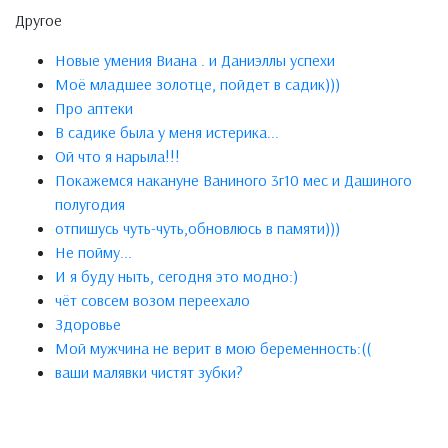
Другое
Новые умения Виана . и Даниэллы успехи
Моё младшее золотце, пойдет в садик)))
Про аптеки
В садике была у меня истерика...
Ой что я нарыла!!!
Покажемся накануне Ваниного 3г10 мес и Дашиного
полугодия
отпишусь чуть-чуть,обновлюсь в памяти)))
Не пойму...
И я буду ныть, сегодня это модно:)
чёт совсем возом переехало
Здоровье
Мой мужчина не верит в мою беременность:((
ваши малявки чистят зубки?