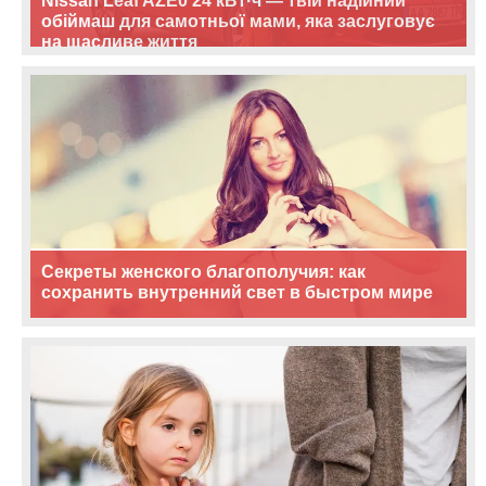
Nissan Leaf AZE0 24 кВт·ч — твій надійний
обіймаш для самотньої мами, яка заслуговує
на щасливе життя
Секреты женского благополучия: как
сохранить внутренний свет в быстром мире