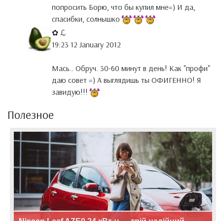
попросить Борю, что бы купил мне=) И да,
спасибки, солнышко
✿ ℒ
19:23 12 January 2012
Мась.. Обруч. 30-60 минут в день! Как "профи"
даю совет =) А выглядишь ты ОФИГЕННО! Я
завидую!!!
Полезное