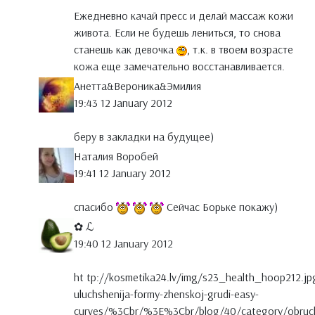
Ежедневно качай пресс и делай массаж кожи
живота. Если не будешь лениться, то снова
станешь как девочка
, т.к. в твоем возрасте
кожа еще замечательно восстанавливается.
Анетта&Вероника&Эмилия
19:43 12 January 2012
беру в закладки на будущее)
Наталия Воробей
19:41 12 January 2012
спасибо
Сейчас Борьке покажу)
✿ ℒ
19:40 12 January 2012
ht tp://kosmetika24.lv/img/s23_health_hoop212.jpg
uluchshenija-formy-zhenskoj-grudi-easy-
curves/%3Cbr/%3E%3Cbr/blog/40/category/obruchi