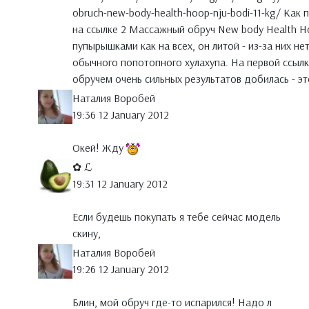
obruch-new-body-health-hoop-nju-bodi-11-kg/ Ка
на ссылке 2 Массажный обруч New body Health Hoo
пупырышками как на всех, он литой - из-за них не
обычного попотопного хулахупа. На первой ссылк
обручем очень сильных результатов добилась - э
Наталия Воробей
19:36 12 January 2012
Окей! Жду
✿ ℒ
19:31 12 January 2012
Если будешь покупать я тебе сейчас модель
скину,
Наталия Воробей
19:26 12 January 2012
Блин, мой обруч где-то испарился! Надо л