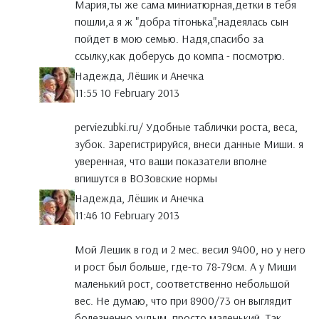
Мария,ты же сама миниатюрная,детки в тебя
пошли,а я ж "добра тiтонька",надеялась сын
пойдет в мою семью. Надя,спасибо за
ссылку,как доберусь до компа - посмотрю.
Надежда, Лёшик и Анечка
11:55 10 February 2013
perviezubki.ru/ Удобные таблички роста, веса,
зубок. Зарегистрируйся, внеси данные Миши. я
уверенная, что ваши показатели вполне
впишутся в ВОЗовские нормы
Надежда, Лёшик и Анечка
11:46 10 February 2013
Мой Лешик в год и 2 мес. весил 9400, но у него
и рост был больше, где-то 78-79см. А у Миши
маленький рост, соответственно небольшой
вес. Не думаю, что при 8900/73 он выглядит
болезненно худым, просто маленький. Так