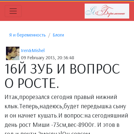
Я и беременность
Блоги
Iren&Mishel
09 February 2013, 20:56:48
16Й ЗУБ И ВОПРОС
О РОСТЕ.
Итак,прорезался сегодня правый нижний
клык.Теперь,надеюсь,будет передышка сыну
и он начнет кушать.И вопрос:на сегодняшний
день рост Миши -73см,вес-8900г. И этов в
год и почти 2месяца!Он совсем