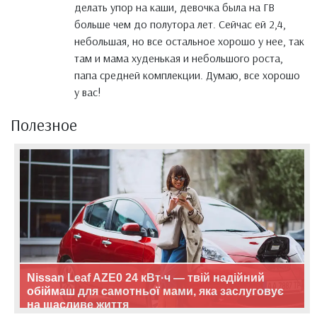
делать упор на каши, девочка была на ГВ
больше чем до полутора лет. Сейчас ей 2,4,
небольшая, но все остальное хорошо у нее, так
там и мама худенькая и небольшого роста,
папа средней комплекции. Думаю, все хорошо
у вас!
Полезное
Nissan Leaf AZE0 24 кВт·ч — твій надійний
обіймаш для самотньої мами, яка заслуговує
на щасливе життя