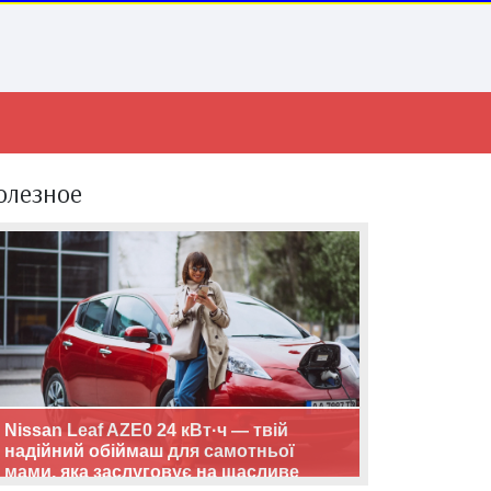
олезное
Nissan Leaf AZE0 24 кВт·ч — твій
надійний обіймаш для самотньої
мами, яка заслуговує на щасливе