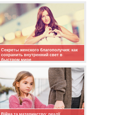
життя
Секреты женского благополучия: как
сохранить внутренний свет в
быстром мире
Війна та материнство: реалії