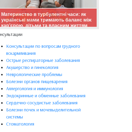
Материнство в турбулентні часи: як
українські мами тримають баланс між
кар’єрою, дітьми та власним життям
нсультации
Консультации по вопросам грудного
вскармливания
Острые респираторные заболевания
Акушерство и гинекология
Неврологические проблемы
Болезни органов пищеварения
Аллергология и иммунология
Эндокринные и обменные заболевания
Сердечно-сосудистые заболевания
Болезни почек и мочевыделительной
системы
Стоматология