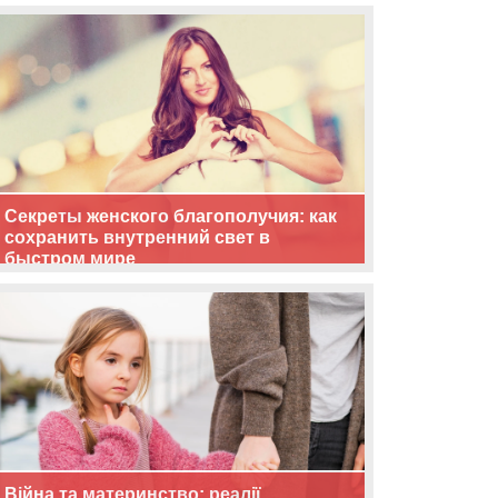
життя
Секреты женского благополучия: как
сохранить внутренний свет в
быстром мире
Війна та материнство: реалії