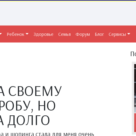
Ребенок
Здоровье
Семья
Форум
Блог
Сервисы
П
А СВОЕМУ
РОБУ, НО
А ДОЛГО
а и шопинга стала для меня очень