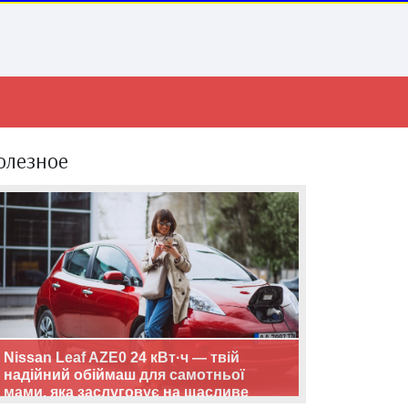
олезное
Nissan Leaf AZE0 24 кВт·ч — твій
надійний обіймаш для самотньої
мами, яка заслуговує на щасливе