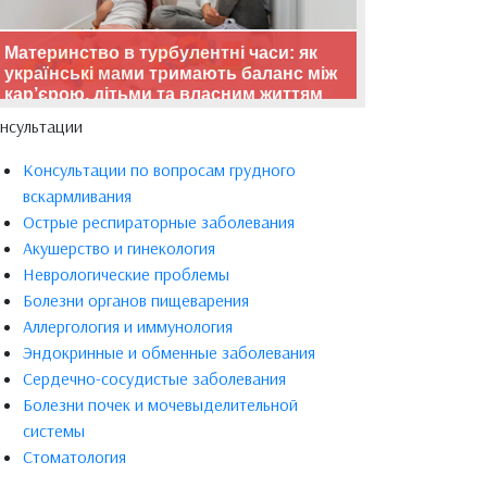
Материнство в турбулентні часи: як
українські мами тримають баланс між
кар’єрою, дітьми та власним життям
нсультации
Консультации по вопросам грудного
вскармливания
Острые респираторные заболевания
Акушерство и гинекология
Неврологические проблемы
Болезни органов пищеварения
Аллергология и иммунология
Эндокринные и обменные заболевания
Сердечно-сосудистые заболевания
Болезни почек и мочевыделительной
системы
Стоматология