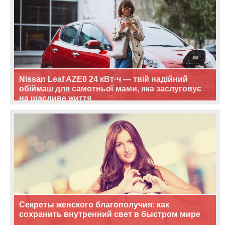
Nissan Leaf AZE0 24 кВт·ч — твій надійний
обіймаш для самотньої мами, яка заслуговує
на щасливе життя
Секреты женского благополучия: как
сохранить внутренний свет в быстром мире