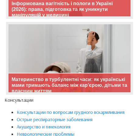
Інформована вагітність і пологи в Україні
(2026): права, підготовка та як уникнути
маніпуляцій у медицині
Материнство в турбулентні часи: як українські
мами тримають баланс між кар’єрою, дітьми та
власним життям
Консультации
Консультации по вопросам грудного вскармливания
Острые респираторные заболевания
Акушерство и гинекология
Неврологические проблемы