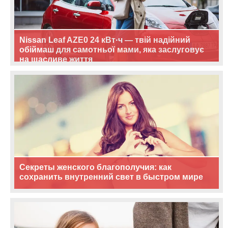
Nissan Leaf AZE0 24 кВт·ч — твій надійний
обіймаш для самотньої мами, яка заслуговує
на щасливе життя
Секреты женского благополучия: как
сохранить внутренний свет в быстром мире