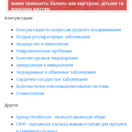
мами тримають баланс між кар’єрою, дітьми та
власним життям
Консультации
Консультации по вопросам грудного вскармливания
Острые респираторные заболевания
Акушерство и гинекология
Неврологические проблемы
Болезни органов пищеварения
Аллергология и иммунология
Эндокринные и обменные заболевания
Сердечно-сосудистые заболевания
Болезни почек и мочевыделительной системы
Стоматология
Другое
Бренд Henderson - икона итальянской обуви
CMP - идеальная одежда мамам и папам для прогулок
и семейного отдыха