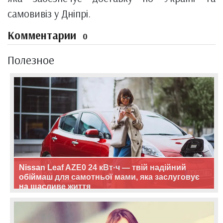
самовивіз у Дніпрі.
Комментарии
0
Полезное
Nissan Leaf AZE0 24 кВт·ч — твій надійний
обіймаш для самотньої мами, яка заслуговує
на щасливе життя