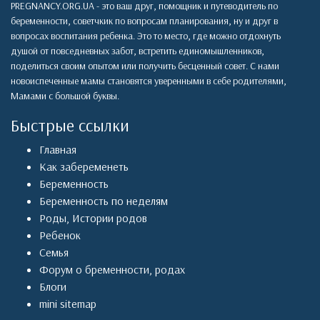
PREGNANCY.ORG.UA - это ваш друг, помощник и путеводитель по
беременности, советчкик по вопросам планирования, ну и друг в
вопросах воспитания ребенка. Это то место, где можно отдохнуть
душой от повседневных забот, встретить единомышленников,
поделиться своим опытом или получить бесценный совет. С нами
новоиспеченные мамы становятся уверенными в себе родителями,
Мамами с большой буквы.
Быстрые ссылки
Главная
Как забеременеть
Беременность
Беременность по неделям
Роды
,
Истории родов
Ребенок
Семья
Форум о бременности, родах
Блоги
mini sitemap