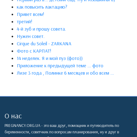
как повысить лактацию?
Привет всем!
третий!
4-й зуб и прошу совета.
Нужен совет.
Cirque du Soleil - ZARKANA
Фото с КАРПАТ!
14 неделек. Я и мой пуз (фото))
Приложение к предыдущей теме ... фото
Лизе 3 года , Полинке 6 месяцев и обо всем ...
О нас
PREGNANCY.ORG.UA - это ваш друг, помощник и путеводитель по
беременности, советчкик по вопросам планирования, ну и друг в