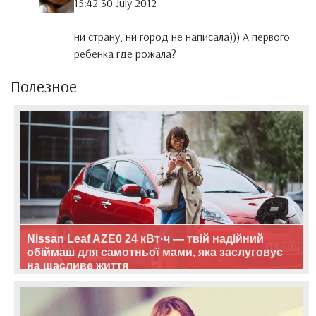
15:42 30 July 2012
ни страну, ни город не написала))) А первого
ребенка где рожала?
Полезное
Nissan Leaf AZE0 24 кВт·ч — твій надійний
обіймаш для самотньої мами, яка заслуговує
на щасливе життя