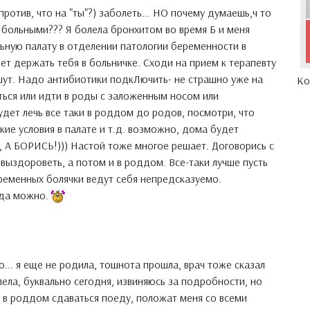
против, что на "ты"?) заболеть... НО почему думаешь,ч то
больными??? Я болела бронхитом во время Б и меня
ьную палату в отделении патологии беременности в
ет держать тебя в больничке. Сходи на прием к терапевту
шут. Надо антибиотики подкЛючить- не страшно уже на
Ко
ться или идти в роды с заложенным носом или
будет лечь все таки в роддом до родов, посмотри, что
кие условия в палате и т.д. возможно, дома будет
, А БОРИСЬ!))) Настой тоже многое решает. Договорись с
 выздороветь, а потом и в роддом. Все-таки лучше пусть
еременных болячки ведут себя непредсказуемо.
гда можно.
то... я еще не родила, тошнота прошла, врач тоже сказал
лела, буквально сегодня, извиняюсь за подробности, но
и в роддом сдаваться поеду, положат меня со всеми