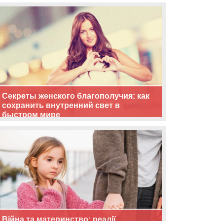
життя
Секреты женского благополучия: как
сохранить внутренний свет в
быстром мире
Війна та материнство: реалії