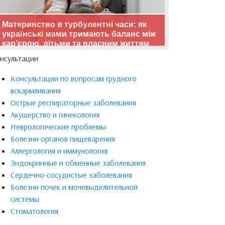
Материнство в турбулентні часи: як
українські мами тримають баланс між
кар’єрою, дітьми та власним життям
нсультации
Консультации по вопросам грудного
вскармливания
Острые респираторные заболевания
Акушерство и гинекология
Неврологические проблемы
Болезни органов пищеварения
Аллергология и иммунология
Эндокринные и обменные заболевания
Сердечно-сосудистые заболевания
Болезни почек и мочевыделительной
системы
Стоматология