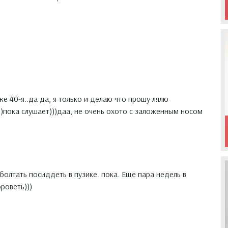
е 40-я..да да, я только и делаю что прошу лялю
пока слушает)))даа, не очень охото с заложенным носом
болтать посиддеть в пузике. пока. Еще пара недель в
роветь)))