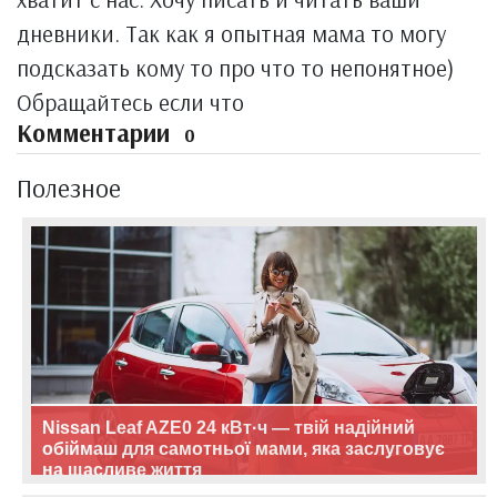
дневники. Так как я опытная мама то могу
подсказать кому то про что то непонятное)
Обращайтесь если что
Комментарии
0
Полезное
Nissan Leaf AZE0 24 кВт·ч — твій надійний
обіймаш для самотньої мами, яка заслуговує
на щасливе життя