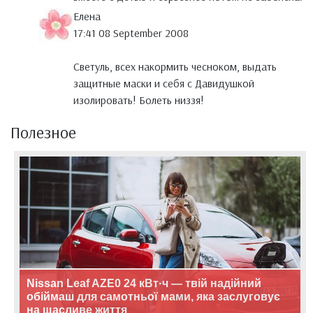
Елена
17:41 08 September 2008
Светуль, всех накормить чесноком, выдать
защитные маски и себя с Давидушкой
изолировать! Болеть низзя!
Полезное
Nissan Leaf AZE0 24 кВт·ч — твій надійний
обіймаш для самотньої мами, яка заслуговує
на щасливе життя