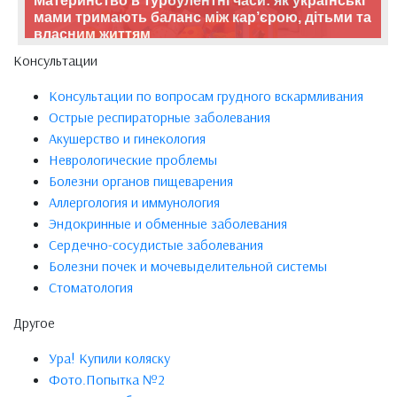
Материнство в турбулентні часи: як українські
мами тримають баланс між кар’єрою, дітьми та
власним життям
Консультации
Консультации по вопросам грудного вскармливания
Острые респираторные заболевания
Акушерство и гинекология
Неврологические проблемы
Болезни органов пищеварения
Аллергология и иммунология
Эндокринные и обменные заболевания
Сердечно-сосудистые заболевания
Болезни почек и мочевыделительной системы
Стоматология
Другое
Ура! Купили коляску
Фото.Попытка №2