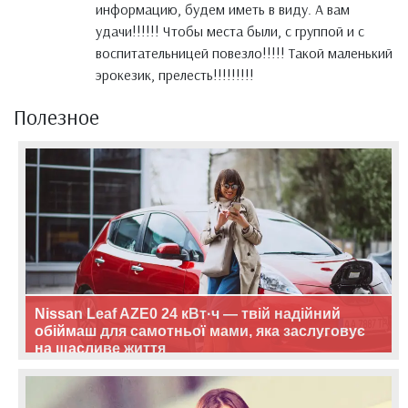
информацию, будем иметь в виду. А вам
удачи!!!!!! Чтобы места были, с группой и с
воспитательницей повезло!!!!! Такой маленький
эрокезик, прелесть!!!!!!!!!
Полезное
Nissan Leaf AZE0 24 кВт·ч — твій надійний
обіймаш для самотньої мами, яка заслуговує
на щасливе життя