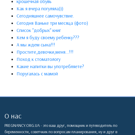
крошечная обувь
Как я вчера погуляла)))
Сегодняшнее самочувствие.
Сегодня Ваньке три месяца (фото)
Список "добрых" книг
Кем я буду своему ребенку???
А мы ждем сына!!!
Простите,девочки,меня...!!!
Поход к стоматологу
Какие напитки вы употребляете?
Поругалась с мамой
О нас
PREGNANCY.ORG.UA - это ваш друг, помощник и путеводитель по
беременности, советчкик по вопросам планирования, ну и друг в