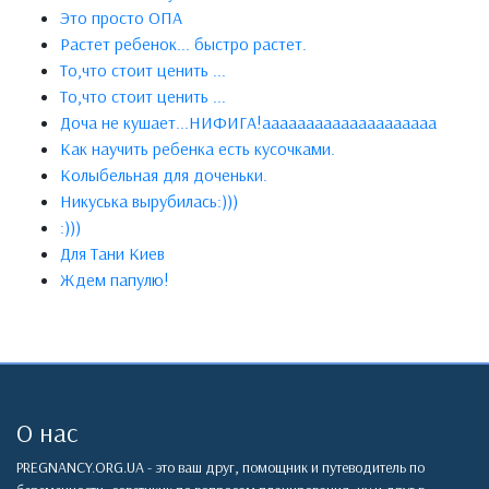
Это просто ОПА
Растет ребенок... быстро растет.
То,что стоит ценить ...
То,что стоит ценить ...
Доча не кушает...НИФИГА!аааааааааааааааааааа
Как научить ребенка есть кусочками.
Колыбельная для доченьки.
Никуська вырубилась:)))
:)))
Для Тани Киев
Ждем папулю!
О нас
PREGNANCY.ORG.UA - это ваш друг, помощник и путеводитель по