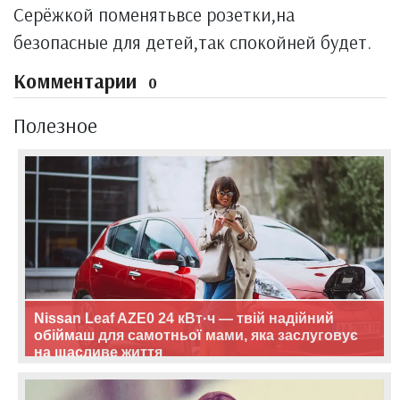
Серёжкой поменятьвсе розетки,на
безопасные для детей,так спокойней будет.
Комментарии
0
Полезное
Nissan Leaf AZE0 24 кВт·ч — твій надійний
обіймаш для самотньої мами, яка заслуговує
на щасливе життя