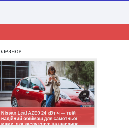
олезное
Nissan Leaf AZE0 24 кВт·ч — твій
надійний обіймаш для самотньої
мами, яка заслуговує на щасливе