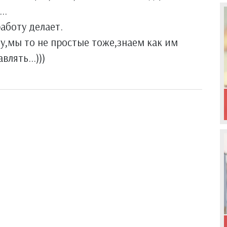
..
аботу делает.
ну,мы то не простые тоже,знаем как им
лять...)))