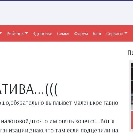
Ребенок
Здоровье
Семья
Форум
Блог
Сервисы
П
ИВА...(((
рошо,обязательно выплывет маленькое гавно
налоговой,что-то им опять хочется...Вот я
рганизации,знаю,что там если подцепили на