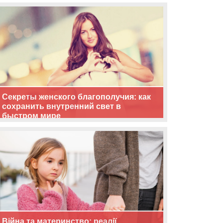
життя
Секреты женского благополучия: как
сохранить внутренний свет в
быстром мире
Війна та материнство: реалії