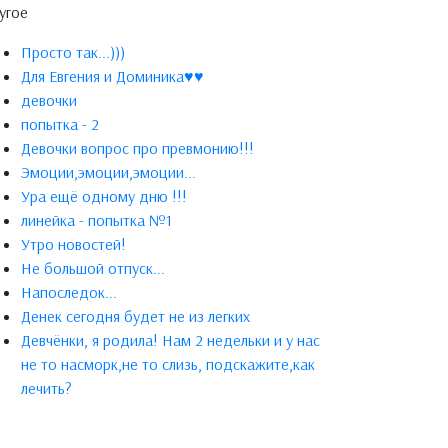
угое
Просто так...)))
Для Евгения и Доминика♥♥
девочки
попытка - 2
Девочки вопрос про превмонию!!!
Эмоции,эмоции,эмоции...
Ура ещё одному дню !!!
линейка - попытка №1
Утро новостей!
Не большой отпуск...
Напоследок...
Денек сегодня будет не из легких
Девчёнки, я родила! Нам 2 недельки и у нас
не то насморк,не то слизь, подскажите,как
лечить?