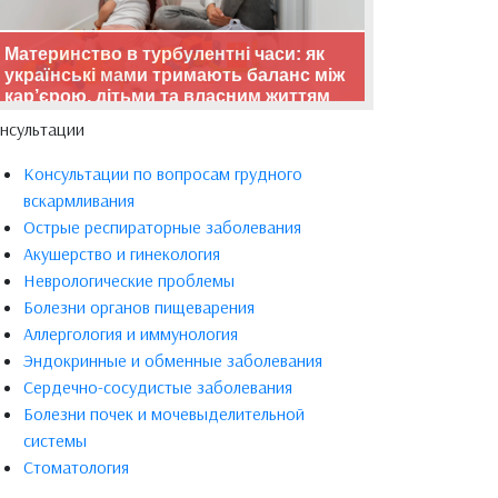
Материнство в турбулентні часи: як
українські мами тримають баланс між
кар’єрою, дітьми та власним життям
нсультации
Консультации по вопросам грудного
вскармливания
Острые респираторные заболевания
Акушерство и гинекология
Неврологические проблемы
Болезни органов пищеварения
Аллергология и иммунология
Эндокринные и обменные заболевания
Сердечно-сосудистые заболевания
Болезни почек и мочевыделительной
системы
Стоматология