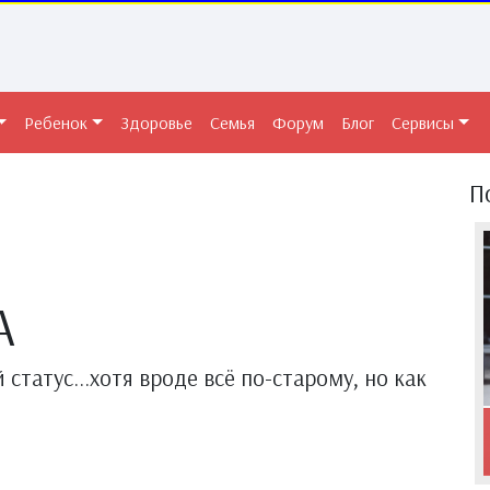
Ребенок
Здоровье
Семья
Форум
Блог
Сервисы
П
А
 статус...хотя вроде всё по-старому, но как