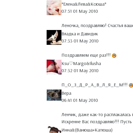
*Елена&Лева&Ксюша*
07:51 01 May 2010
Леночка, поздравляю! Счастья ваше
Владка и Давидик
07:33 01 May 2010
Поздравляем еще раз!!!
Ksu♡Margo&Ilusha
07:32 01 May 2010
П_О_З_Д_Р_А_В_Л_Я_Е_М!!!
Вера
06:41 01 May 2010
Ленчик, даже как-то расплакалась п
Искренне Вас поздравляю!!! Пусть
Инна&(Ванюша+Катюша)