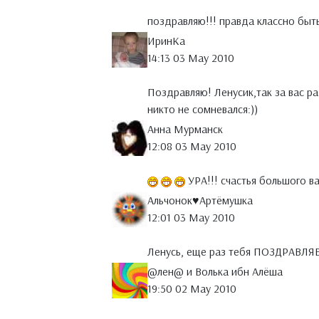
поздравляю!!! правда классно бы
ИринКа
14:13 03 May 2010
Поздравляю! Ленусик,так за вас ра
никто не сомневался:))
Анна Мурманск
12:08 03 May 2010
УРА!!! счастья большого в
Альчонок♥Артёмушка
12:01 03 May 2010
Ленусь, еще раз тебя ПОЗДРАВЛЯ
@лен@ и Волька ибн Алёша
19:50 02 May 2010