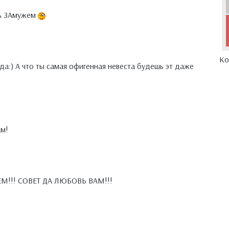
ть ЗАмужем
Ко
да:) А что ты самая офигенная невеста будешь эт даже
ам!
ЕМ!!! СОВЕТ ДА ЛЮБОВЬ ВАМ!!!