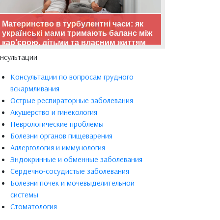
Материнство в турбулентні часи: як
українські мами тримають баланс між
кар’єрою, дітьми та власним життям
нсультации
Консультации по вопросам грудного
вскармливания
Острые респираторные заболевания
Акушерство и гинекология
Неврологические проблемы
Болезни органов пищеварения
Аллергология и иммунология
Эндокринные и обменные заболевания
Сердечно-сосудистые заболевания
Болезни почек и мочевыделительной
системы
Стоматология