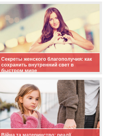
життя
Секреты женского благополучия: как
сохранить внутренний свет в
быстром мире
Війна та материнство: реалії