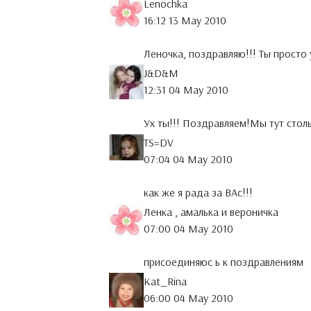
Lenochka
16:12 13 May 2010
Леночка, поздравляю!!! Ты просто
J&D&M
12:31 04 May 2010
Ух ты!!! Поздравляем!Мы тут столь
TS=DV
07:04 04 May 2010
как же я рада за ВАс!!!
Ленка , амалька и вероничка
07:00 04 May 2010
присоединяюс ь к поздравлениям
Kat_Rina
06:00 04 May 2010