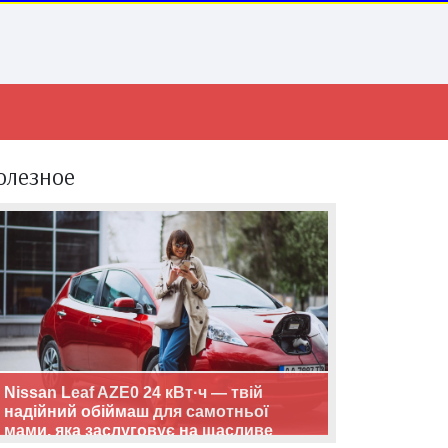
олезное
Nissan Leaf AZE0 24 кВт·ч — твій
надійний обіймаш для самотньої
мами, яка заслуговує на щасливе