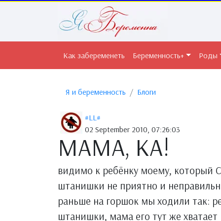
Как забеременеть
Беременность+
Роды
Я и беременность
Блоги
#LL#
02 September 2010, 07:26:03
МАМА, КА!
видимо к ребёнку моему, который С
штанишки не приятно и неправильно
раньше на горшок мы ходили так: р
штанишки, мама его тут же хватает 