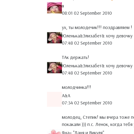
я
08:01 02 September 2010
ух, ты молодечик!!! поздравляем !
Юленька&Элизабет& хочу девочку
07:48 02 September 2010
ТАк держать!
Юленька&Элизабет& хочу девочку
07:48 02 September 2010
молодчинка!!!
A&A
07:34 02 September 2010
молодец, Степик! мы вчера тоже п
покакали ))) п.с. Ленок, когда тебя
Яна= "Даня и Викуля"