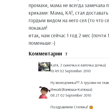
промахи, мама не всегда замечала п
криками: Мама, КА!, стал доставать
гордым видом на него сел (то что се
покакал!
итак, нам сейчас 1 год 2 мес (почти 
поменьше:-)
Комментарии
7
Катя, 2 сыночка и лапочка дочка)
10:49 02 September 2010
Ну молодчинка!!! А трусики не глав
Инна&(Ванюша+Катюша)
08:27 02 September 2010
Поздравляем Степика!