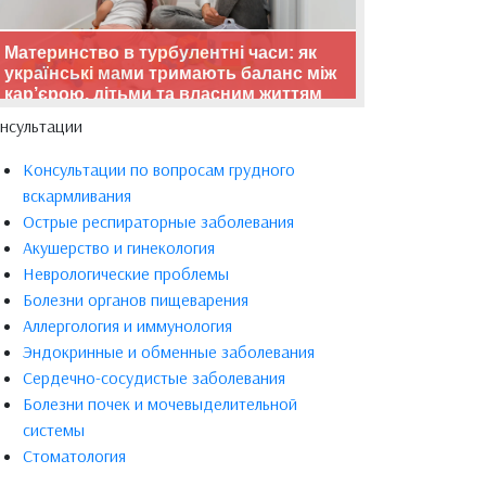
Материнство в турбулентні часи: як
українські мами тримають баланс між
кар’єрою, дітьми та власним життям
нсультации
Консультации по вопросам грудного
вскармливания
Острые респираторные заболевания
Акушерство и гинекология
Неврологические проблемы
Болезни органов пищеварения
Аллергология и иммунология
Эндокринные и обменные заболевания
Сердечно-сосудистые заболевания
Болезни почек и мочевыделительной
системы
Стоматология