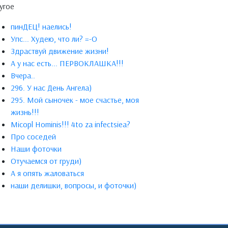
угое
пинДЕЦ! наелись!
Упс... Худею, что ли? =-О
Здраствуй движение жизни!
А у нас есть... ПЕРВОКЛАШКА!!!
Вчера..
296. У нас День Ангела)
295. Мой сыночек - мое счастье, моя
жизнь!!!
Micopl Hominis!!! 4to za infectsiea?
Про соседей
Наши фоточки
Отучаемся от груди)
А я опять жаловаться
наши делишки, вопросы, и фоточки)