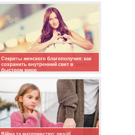
життя
Секреты женского благополучия: как
сохранить внутренний свет в
быстром мире
Війна та материнство: реалії