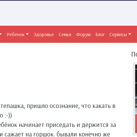
Ребенок
Здоровье
Семья
Форум
Блог
Сервисы
П
тепашка, пришло осознание, что какать в
 :-))
ебёнок начинает приседать и держится за
и сажает на горшок. бывали конечно же