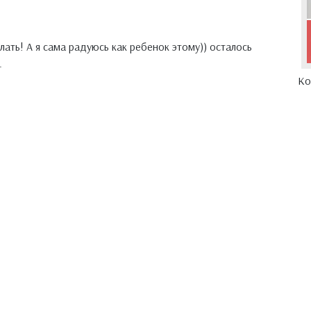
елать! А я сама радуюсь как ребенок этому)) осталось
.
Ко