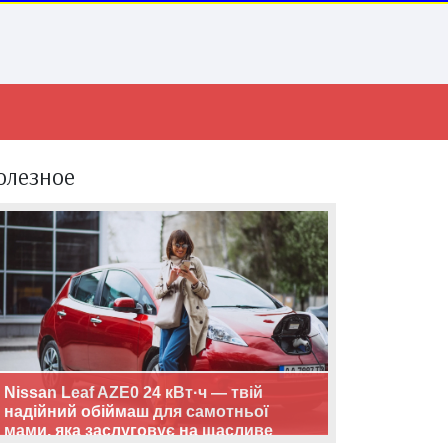
олезное
Nissan Leaf AZE0 24 кВт·ч — твій
надійний обіймаш для самотньої
мами, яка заслуговує на щасливе